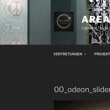
Zum
Inhalt
springen
AREA
Lighting Trade
VERTRETUNGEN
PROJEKT
00_odeon_slider 