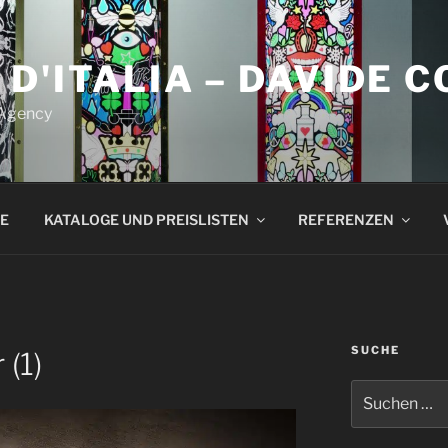
 D'ITALIA – DAVIDE 
 Agency
E
KATALOGE UND PREISLISTEN
REFERENZEN
SUCHE
(1)
Suchen
nach: