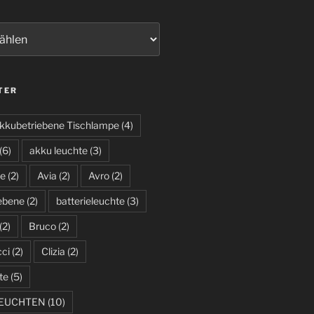
TER
kkubetriebene Tischlampe
(4)
(6)
akku leuchte
(3)
te
(2)
Avia
(2)
Avro
(2)
iebene
(2)
batterieleuchte
(3)
(2)
Bruco
(2)
cci
(2)
Clizia
(2)
te
(5)
LEUCHTEN
(10)