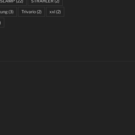
SLAMP
(22)
STRAHLER
(2)
tung
(3)
Trivario
(2)
xxl
(2)
)