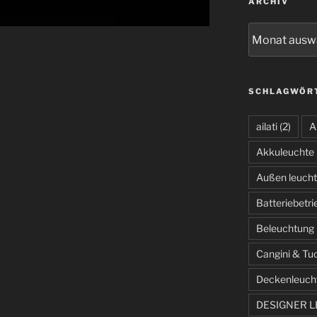
ARCHIV
Archiv
SCHLAGWÖR
ailati
(2)
A
Akkuleuchte
Außen leuch
Batteriebetr
Beleuchtung
Cangini & Tu
Deckenleuch
DESIGNER 