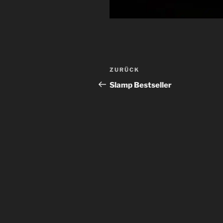
Beitragsnavigation
Vorheriger
ZURÜCK
Beitrag
Slamp Bestseller