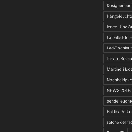
Designerleuc
Hängeleucht
Innen- Und A
La belle Etoil
Led-Tischleu
lineare Bele
Martinelli luc
Nachhaltigke
NEWS 2018
pendelleucht
Poldina Akku
salone del mo