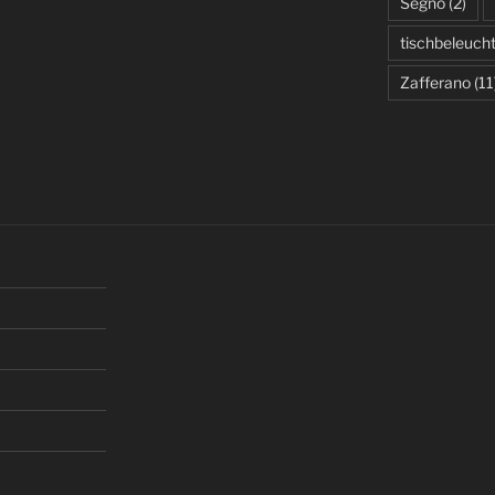
Segno
(2)
tischbeleuch
Zafferano
(11