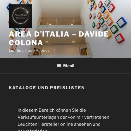
Z
u
m
I
n
AREA D'ITALIA – DAVIDE
h
COLONA
a
Lighting Trade Agency
l
t
Menü
s
p
r
i
KATALOGE UND PREISLISTEN
n
g
e
In diesem Bereich können Sie die
n
Verkaufsunterlagen der von mir vertretenen
Leuchten Hersteller online ansehen und