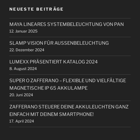
e
t
g
h
t
n
i
NEUESTE BEITRÄGE
e
r
o
n
a
MAYA LINEARES SYSTEMBELEUCHTUNG VON PAN
n
g
n
12. Januar 2025
a
c
SLAMP VISION FÜR AUSSENBELEUCHTUNG
h
22. Dezember 2024
:
LUMEXX PRÄSENTIERT KATALOG 2024
8. August 2024
SUPER O ZAFFERANO – FLEXIBLE UND VIELFÄLTIGE
MAGNETISCHE IP 65 AKKULAMPE
20. Juni 2024
ZAFFERANO STEUERE DEINE AKKULEUCHTEN GANZ
EINFACH MIT DEINEM SMARTPHONE!
17. April 2024