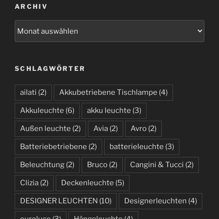
ARCHIV
A
r
c
h
SCHLAGWÖRTER
i
v
ailati
(2)
Akkubetriebene Tischlampe
(4)
Akkuleuchte
(6)
akku leuchte
(3)
Außen leuchte
(2)
Avia
(2)
Avro
(2)
Batteriebetriebene
(2)
batterieleuchte
(3)
Beleuchtung
(2)
Bruco
(2)
Cangini & Tucci
(2)
Clizia
(2)
Deckenleuchte
(5)
DESIGNER LEUCHTEN
(10)
Designerleuchten
(4)
euroluce
(3)
Hängeleuchte
(4)