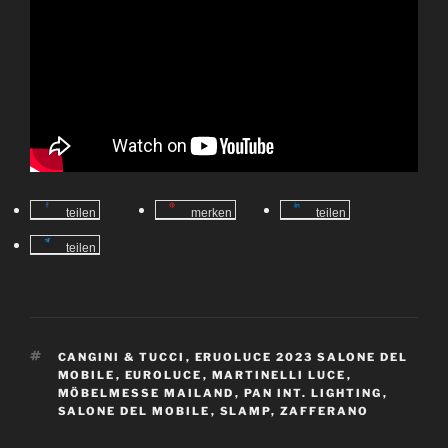
teilen
merken
teilen
teilen
S
CANGINI & TUCCI
,
ERUOLUCE 2023 SALONE DEL
C
MOBILE
,
EUROLUCE
,
MARTINELLI LUCE
,
H
MÖBELMESSE MAILAND
,
PAN INT. LIGHTING
,
L
SALONE DEL MOBILE
,
SLAMP
,
ZAFFERANO
A
G