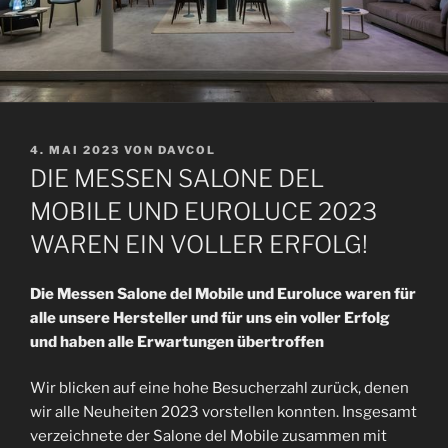
V
4. MAI 2023
VON
DAVCOL
E
DIE MESSEN SALONE DEL
R
Ö
MOBILE UND EUROLUCE 2023
F
WAREN EIN VOLLER ERFOLG!
F
E
N
Die Messen Salone del Mobile und Euroluce waren für
T
L
alle unsere Hersteller und für uns ein voller Erfolg
I
und haben alle Erwartungen übertroffen
C
H
T
Wir blicken auf eine hohe Besucherzahl zurück, denen
A
wir alle Neuheiten 2023 vorstellen konnten. Insgesamt
M
verzeichnete der Salone del Mobile zusammen mit