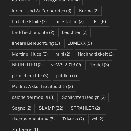
Innen- Und Außenbereich
(3)
Karma
(2)
La belle Etoile
(2)
ladestation
(2)
LED
(6)
Led-Tischleuchte
(2)
Leuchten
(2)
lineare Beleuchtung
(3)
LUMEXX
(5)
Martinelli luce
(6)
mini
(2)
Nachhaltigkeit
(2)
NEUHEITEN
(2)
NEWS 2018
(2)
Pendel
(3)
pendelleuchte
(3)
poldina
(7)
Poldina Akku-Tischleuchte
(2)
salone del mobile
(3)
Schlichten Design
(2)
Segno
(2)
SLAMP
(22)
STRAHLER
(2)
tischbeleuchtung
(3)
Trivario
(2)
xxl
(2)
Zafferano
(11)