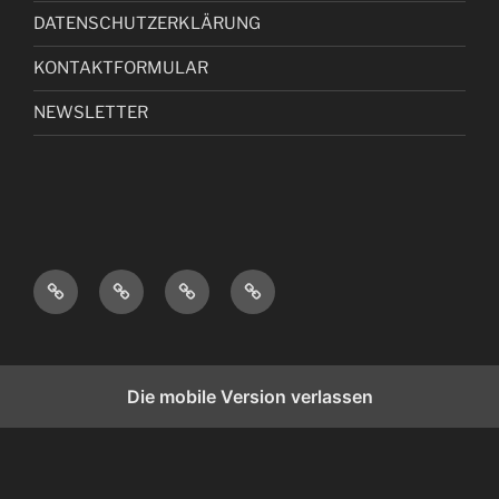
DATENSCHUTZERKLÄRUNG
KONTAKTFORMULAR
NEWSLETTER
I
D
K
N
M
A
O
E
P
T
N
W
R
E
T
S
Die mobile Version verlassen
E
N
A
L
S
S
K
E
S
C
T
T
U
H
F
T