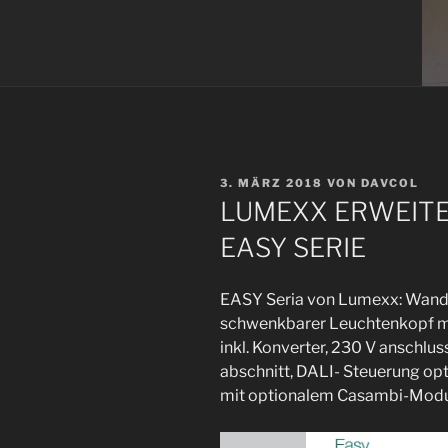
VERÖFFENTLICHT
3. MÄRZ 2018
VON
DAVCOL
AM
LUMEXX ERWEITE
EASY SERIE
EASY Seria von Lumexx: Wand-
schwenkbarer Leuchtenkopf mi
inkl. Konverter, 230 V anschlu
abschnitt, DALI- Steuerung op
mit optionalem Casambi-Modul,