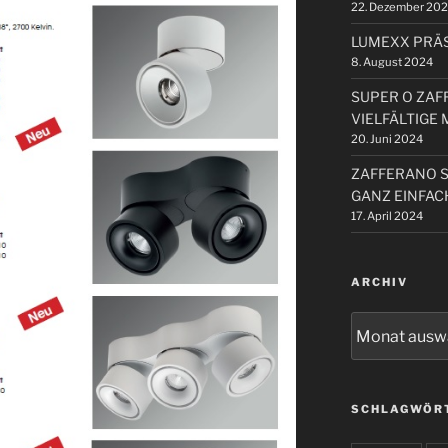
22. Dezember 20
LUMEXX PRÄS
8. August 2024
SUPER O ZAF
VIELFÄLTIGE
20. Juni 2024
ZAFFERANO 
GANZ EINFAC
17. April 2024
ARCHIV
Archiv
SCHLAGWÖR