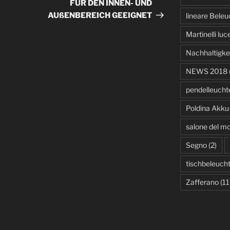
FÜR DEN INNEN- UND
AUßENBEREICH GEEIGNET
lineare Bele
Martinelli luc
Nachhaltigke
NEWS 2018
pendelleucht
Poldina Akku
salone del mo
Segno
(2)
tischbeleuch
Zafferano
(11