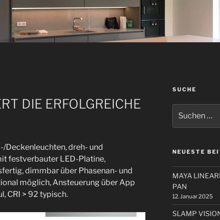
SUCHE
RT DIE ERFOLGREICHE
Suchen
nach:
/Deckenleuchten, dreh- und
NEUESTE BE
t festverbauter LED-Platine,
ssfertig, dimmbar über Phasenan- und
MAYA LINEA
tional möglich, Ansteuerung über App
PAN
 CRI > 92 typisch.
12. Januar 2025
SLAMP VISIO