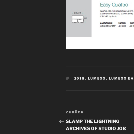
SCHLAGWÖRTER
2018
,
LUMEXX
,
LUMEXX EA
Beitragsnavigation
Vorheriger
ZURÜCK
Beitrag
SLAMP THE LIGHTNING
ARCHIVES OF STUDIO JOB