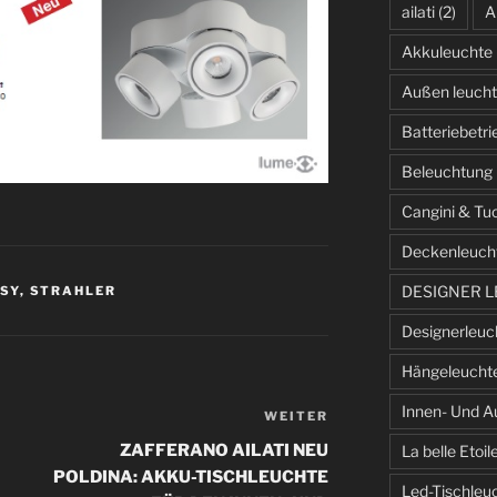
ailati
(2)
A
Akkuleuchte
Außen leuch
Batteriebetr
Beleuchtung
Cangini & Tu
Deckenleuch
DESIGNER 
SY
,
STRAHLER
Designerleuc
Hängeleucht
Innen- Und A
WEITER
Nächster
Beitrag
ZAFFERANO AILATI NEU
La belle Etoil
POLDINA: AKKU-TISCHLEUCHTE
Led-Tischleu