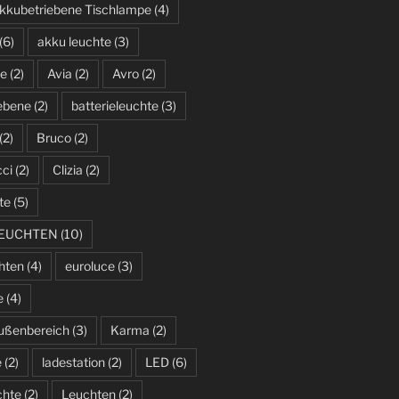
kkubetriebene Tischlampe
(4)
(6)
akku leuchte
(3)
te
(2)
Avia
(2)
Avro
(2)
iebene
(2)
batterieleuchte
(3)
(2)
Bruco
(2)
cci
(2)
Clizia
(2)
te
(5)
LEUCHTEN
(10)
hten
(4)
euroluce
(3)
e
(4)
ußenbereich
(3)
Karma
(2)
e
(2)
ladestation
(2)
LED
(6)
chte
(2)
Leuchten
(2)