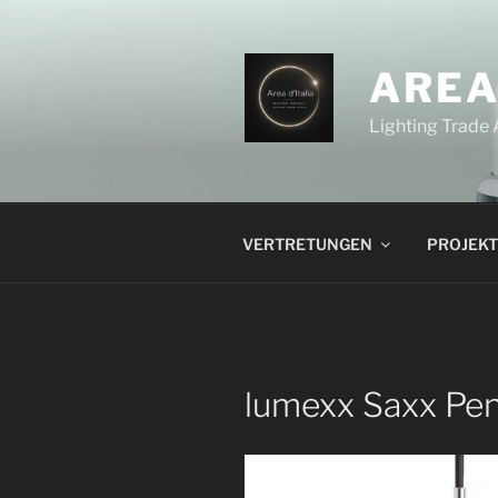
Zum
Inhalt
springen
AREA
Lighting Trade
VERTRETUNGEN
PROJEKT
lumexx Saxx Pe