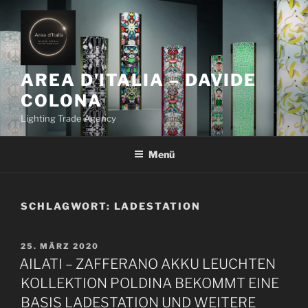
Z
u
m
I
n
AREA D'ITALIA – DAVIDE
h
COLONA
a
Lighting Trade Agency
l
t
Menü
s
p
r
i
SCHLAGWORT:
LADESTATION
n
g
V
25. MÄRZ 2020
e
E
AILATI – ZAFFERANO AKKU LEUCHTEN
n
R
KOLLEKTION POLDINA BEKOMMT EINE
Ö
F
BASIS LADESTATION UND WEITERE
F