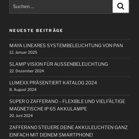
S
S
u
u
c
c
h
e
h
n
NEUESTE BEITRÄGE
e
n
MAYA LINEARES SYSTEMBELEUCHTUNG VON PAN
n
12. Januar 2025
a
c
SLAMP VISION FÜR AUSSENBELEUCHTUNG
h
22. Dezember 2024
:
LUMEXX PRÄSENTIERT KATALOG 2024
8. August 2024
SUPER O ZAFFERANO – FLEXIBLE UND VIELFÄLTIGE
MAGNETISCHE IP 65 AKKULAMPE
20. Juni 2024
ZAFFERANO STEUERE DEINE AKKULEUCHTEN GANZ
EINFACH MIT DEINEM SMARTPHONE!