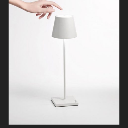
H
T
A
M