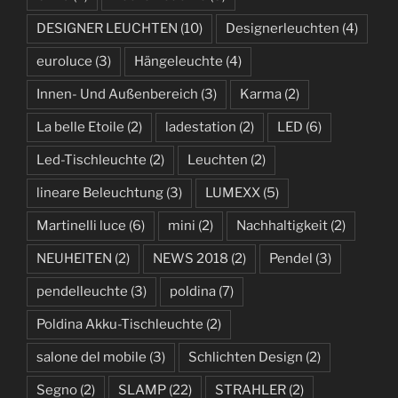
DESIGNER LEUCHTEN
(10)
Designerleuchten
(4)
euroluce
(3)
Hängeleuchte
(4)
Innen- Und Außenbereich
(3)
Karma
(2)
La belle Etoile
(2)
ladestation
(2)
LED
(6)
Led-Tischleuchte
(2)
Leuchten
(2)
lineare Beleuchtung
(3)
LUMEXX
(5)
Martinelli luce
(6)
mini
(2)
Nachhaltigkeit
(2)
NEUHEITEN
(2)
NEWS 2018
(2)
Pendel
(3)
pendelleuchte
(3)
poldina
(7)
Poldina Akku-Tischleuchte
(2)
salone del mobile
(3)
Schlichten Design
(2)
Segno
(2)
SLAMP
(22)
STRAHLER
(2)