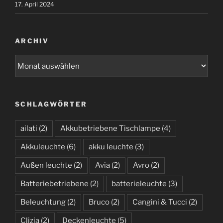
17. April 2024
ARCHIV
A
r
c
h
SCHLAGWÖRTER
i
v
ailati
(2)
Akkubetriebene Tischlampe
(4)
Akkuleuchte
(6)
akku leuchte
(3)
Außen leuchte
(2)
Avia
(2)
Avro
(2)
Batteriebetriebene
(2)
batterieleuchte
(3)
Beleuchtung
(2)
Bruco
(2)
Cangini & Tucci
(2)
Clizia
(2)
Deckenleuchte
(5)