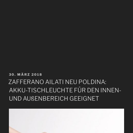
V
30. MÄRZ 2018
E
ZAFFERANO AILATI NEU POLDINA:
R
AKKU-TISCHLEUCHTE FÜR DEN INNEN-
Ö
F
UND AUßENBEREICH GEEIGNET
F
E
N
T
L
I
C