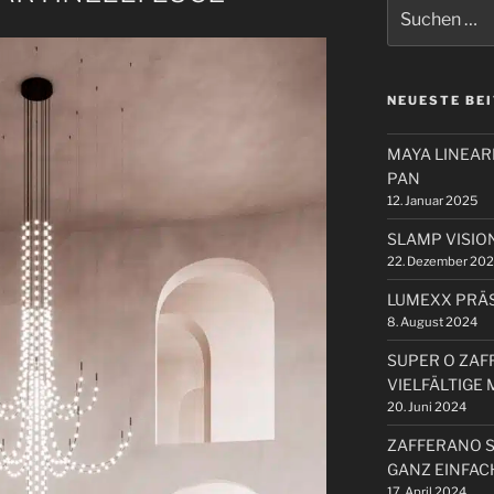
Suchen
nach:
NEUESTE BE
MAYA LINEA
PAN
12. Januar 2025
SLAMP VISIO
22. Dezember 20
LUMEXX PRÄS
8. August 2024
SUPER O ZAF
VIELFÄLTIGE
20. Juni 2024
ZAFFERANO 
GANZ EINFAC
17. April 2024