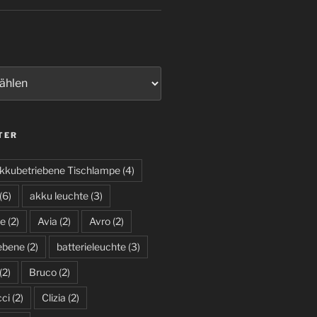
TER
kkubetriebene Tischlampe
(4)
(6)
akku leuchte
(3)
te
(2)
Avia
(2)
Avro
(2)
iebene
(2)
batterieleuchte
(3)
(2)
Bruco
(2)
cci
(2)
Clizia
(2)