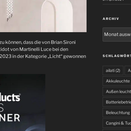
ARCHIV
Archiv
 zu können, dass die von Brian Sironi
dot von Martinelli Luce bei den
2023 in der Kategorie „Licht“ gewonnen
SCHLAGWÖR
ailati
(2)
A
Akkuleuchte
Außen leuch
Batteriebetr
Beleuchtung
Cangini & Tu