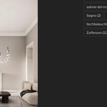
salone del mo
Segno
(2)
tischbeleuch
Zafferano
(11