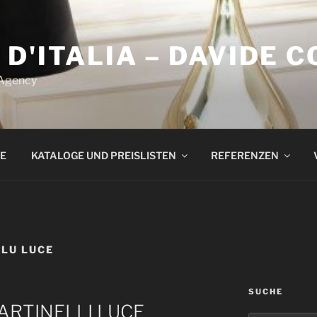
 D'ITALIA – DAVIDE 
 Agency
E
KATALOGE UND PREISLISTEN
REFERENZEN
LU LUCE
SUCHE
ARTINELLI LUCE