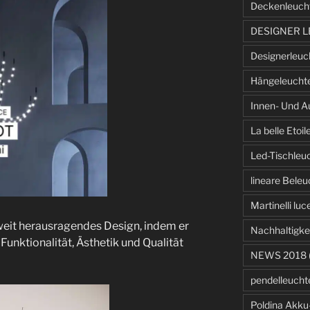
Deckenleuch
DESIGNER 
Designerleuc
Hängeleucht
Innen- Und A
La belle Etoil
Led-Tischleu
lineare Bele
Martinelli luc
eit herausragendes Design, indem er
Nachhaltigke
 Funktionalität, Ästhetik und Qualität
NEWS 2018
pendelleucht
Poldina Akku