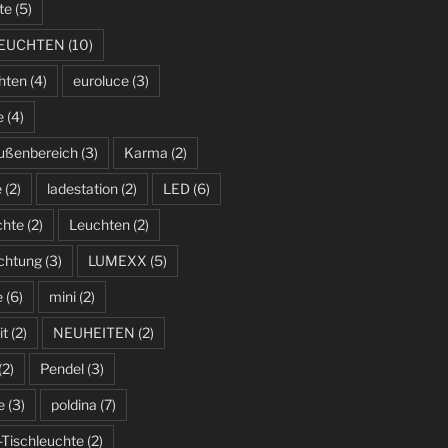
te
(5)
LEUCHTEN
(10)
hten
(4)
euroluce
(3)
e
(4)
ußenbereich
(3)
Karma
(2)
e
(2)
ladestation
(2)
LED
(6)
chte
(2)
Leuchten
(2)
uchtung
(3)
LUMEXX
(5)
e
(6)
mini
(2)
it
(2)
NEUHEITEN
(2)
(2)
Pendel
(3)
e
(3)
poldina
(7)
-Tischleuchte
(2)