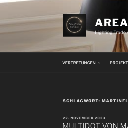
Zum
Inhalt
springen
AREA
Lighting Trade
VERTRETUNGEN
PROJEKT
SCHLAGWORT:
MARTINEL
VERÖFFENTLICHT
22. NOVEMBER 2023
AM
MULTIDOT VON M