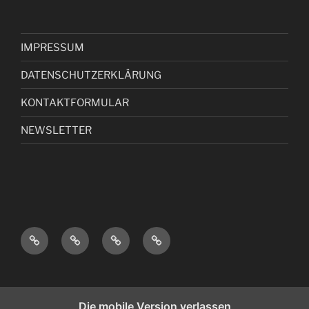
IMPRESSUM
DATENSCHUTZERKLÄRUNG
KONTAKTFORMULAR
NEWSLETTER
I
D
K
N
M
A
O
E
P
T
N
W
R
E
T
S
Die mobile Version verlassen
E
N
A
L