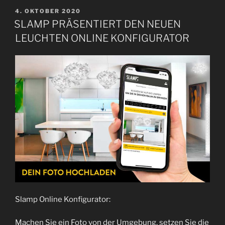
V
4. OKTOBER 2020
E
SLAMP PRÄSENTIERT DEN NEUEN
R
LEUCHTEN ONLINE KONFIGURATOR
Ö
F
F
E
N
T
L
I
C
H
T
A
M
Slamp Online Konfigurator:
Machen Sie ein Foto von der Umgebung, setzen Sie die