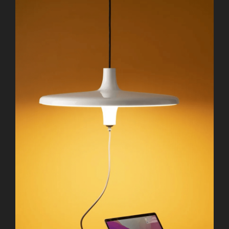
E
N
T
L
I
C
H
T
A
M