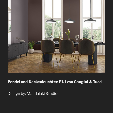
F
F
E
N
T
L
I
C
H
T
A
M
Pendel und Deckenleuchten FIJI von Cangini & Tucci
Design by: Mandalaki Studio