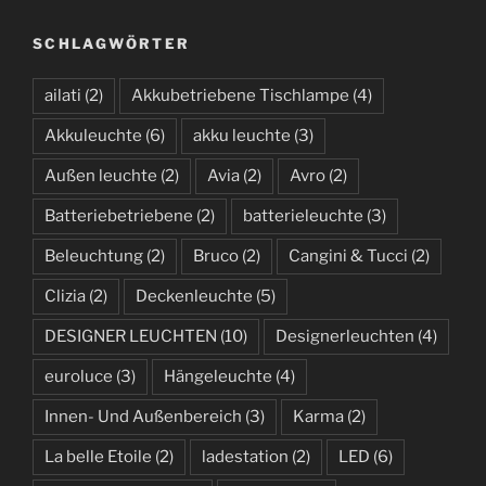
h
SCHLAGWÖRTER
i
v
ailati
(2)
Akkubetriebene Tischlampe
(4)
Akkuleuchte
(6)
akku leuchte
(3)
Außen leuchte
(2)
Avia
(2)
Avro
(2)
Batteriebetriebene
(2)
batterieleuchte
(3)
Beleuchtung
(2)
Bruco
(2)
Cangini & Tucci
(2)
Clizia
(2)
Deckenleuchte
(5)
DESIGNER LEUCHTEN
(10)
Designerleuchten
(4)
euroluce
(3)
Hängeleuchte
(4)
Innen- Und Außenbereich
(3)
Karma
(2)
La belle Etoile
(2)
ladestation
(2)
LED
(6)