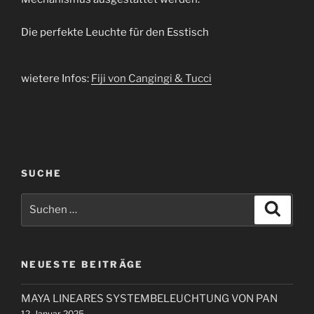
Die perfekte Leuchte für den Esstisch
wietere Infos:
Fiji von Cangingi & Tucci
SUCHE
S
S
u
u
c
c
h
e
h
n
NEUESTE BEITRÄGE
e
n
MAYA LINEARES SYSTEMBELEUCHTUNG VON PAN
n
12. Januar 2025