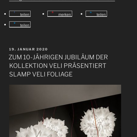
teilen
merken
teilen
teilen
V
19. JANUAR 2020
E
ZUM 10-JÄHRIGEN JUBILÄUM DER
R
KOLLEKTION VELI PRÄSENTIERT
Ö
F
SLAMP VELI FOLIAGE
F
E
N
T
L
I
C
H
T
A
M