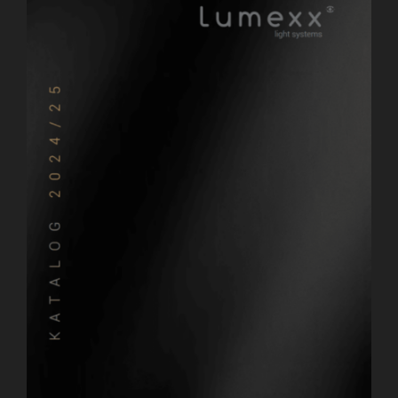
E
N
T
L
I
C
H
T
A
M