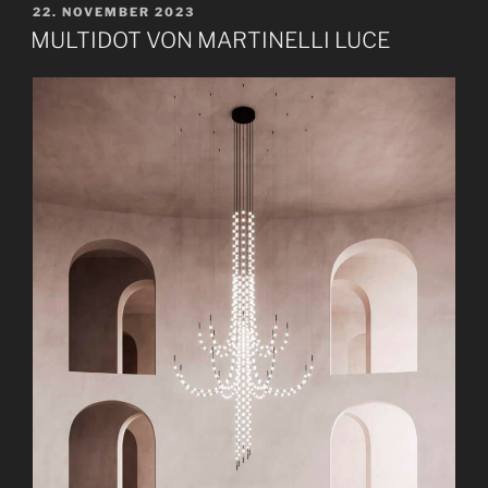
V
22. NOVEMBER 2023
E
MULTIDOT VON MARTINELLI LUCE
R
Ö
F
F
E
N
T
L
I
C
H
T
A
M