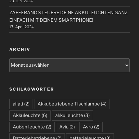
20. Juni 2024
ZAFFERANO STEUERE DEINE AKKULEUCHTEN GANZ
EINFACH MIT DEINEM SMARTPHONE!
17. April 2024
ARCHIV
A
r
c
h
SCHLAGWÖRTER
i
v
ailati
(2)
Akkubetriebene Tischlampe
(4)
Akkuleuchte
(6)
akku leuchte
(3)
Außen leuchte
(2)
Avia
(2)
Avro
(2)
Batteriebetriebene
(2)
batterieleuchte
(3)