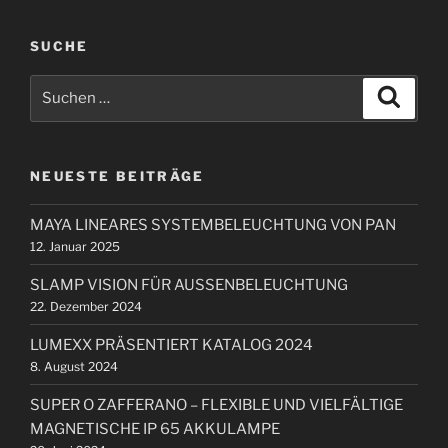
i
g
g
SUCHE
s
e
n
S
r
S
u
a
u
B
c
c
h
v
e
e
h
i
n
i
NEUESTE BEITRÄGE
e
t
g
n
r
a
MAYA LINEARES SYSTEMBELEUCHTUNG VON PAN
n
a
12. Januar 2025
t
a
g
i
c
SLAMP VISION FÜR AUSSENBELEUCHTUNG
h
o
22. Dezember 2024
:
n
LUMEXX PRÄSENTIERT KATALOG 2024
8. August 2024
SUPER O ZAFFERANO – FLEXIBLE UND VIELFÄLTIGE
MAGNETISCHE IP 65 AKKULAMPE