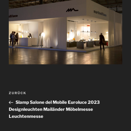
B
V
ZURÜCK
e
o
Slamp Salone del Mobile Euroluce 2023
i
r
Designleuchten Mailänder Möbelmesse
t
h
Leuchtenmesse
r
e
r
a