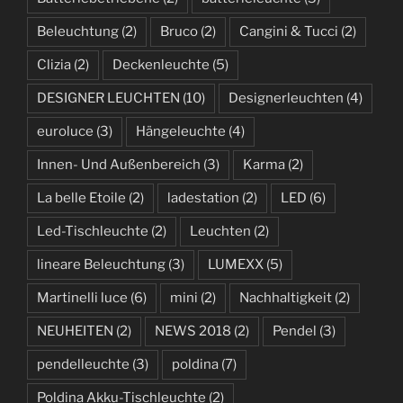
Beleuchtung
(2)
Bruco
(2)
Cangini & Tucci
(2)
Clizia
(2)
Deckenleuchte
(5)
DESIGNER LEUCHTEN
(10)
Designerleuchten
(4)
euroluce
(3)
Hängeleuchte
(4)
Innen- Und Außenbereich
(3)
Karma
(2)
La belle Etoile
(2)
ladestation
(2)
LED
(6)
Led-Tischleuchte
(2)
Leuchten
(2)
lineare Beleuchtung
(3)
LUMEXX
(5)
Martinelli luce
(6)
mini
(2)
Nachhaltigkeit
(2)
NEUHEITEN
(2)
NEWS 2018
(2)
Pendel
(3)
pendelleuchte
(3)
poldina
(7)
Poldina Akku-Tischleuchte
(2)