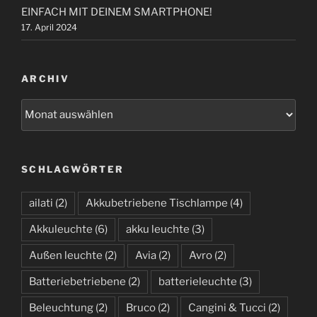
EINFACH MIT DEINEM SMARTPHONE!
17. April 2024
ARCHIV
A
r
c
h
SCHLAGWÖRTER
i
v
ailati
(2)
Akkubetriebene Tischlampe
(4)
Akkuleuchte
(6)
akku leuchte
(3)
Außen leuchte
(2)
Avia
(2)
Avro
(2)
Batteriebetriebene
(2)
batterieleuchte
(3)
Beleuchtung
(2)
Bruco
(2)
Cangini & Tucci
(2)