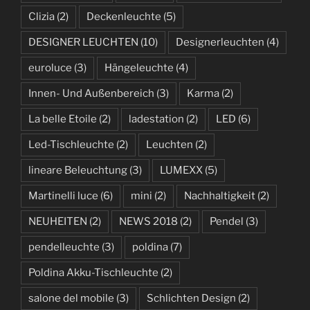
Clizia
(2)
Deckenleuchte
(5)
DESIGNER LEUCHTEN
(10)
Designerleuchten
(4)
euroluce
(3)
Hängeleuchte
(4)
Innen- Und Außenbereich
(3)
Karma
(2)
La belle Etoile
(2)
ladestation
(2)
LED
(6)
Led-Tischleuchte
(2)
Leuchten
(2)
lineare Beleuchtung
(3)
LUMEXX
(5)
Martinelli luce
(6)
mini
(2)
Nachhaltigkeit
(2)
NEUHEITEN
(2)
NEWS 2018
(2)
Pendel
(3)
pendelleuchte
(3)
poldina
(7)
Poldina Akku-Tischleuchte
(2)
salone del mobile
(3)
Schlichten Design
(2)