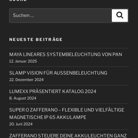
i
g
S
g
S
s
u
u
e
c
n
c
h
r
e
a
h
B
n
NEUESTE BEITRÄGE
e
v
e
n
i
i
MAYA LINEARES SYSTEMBELEUCHTUNG VON PAN
n
t
g
12. Januar 2025
a
r
a
c
a
SLAMP VISION FÜR AUSSENBELEUCHTUNG
t
h
g
22. Dezember 2024
i
:
LUMEXX PRÄSENTIERT KATALOG 2024
o
8. August 2024
n
SUPER O ZAFFERANO – FLEXIBLE UND VIELFÄLTIGE
MAGNETISCHE IP 65 AKKULAMPE
20. Juni 2024
ZAFFERANO STEUERE DEINE AKKULEUCHTEN GANZ