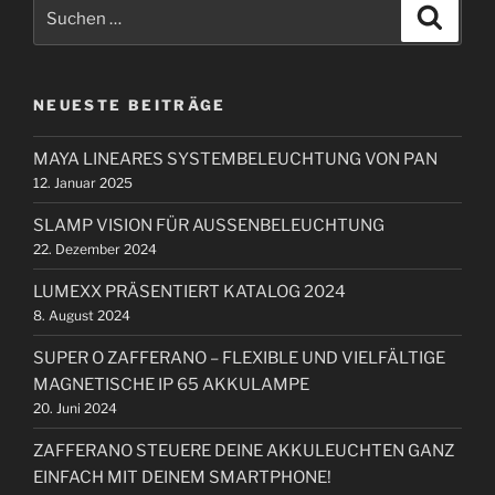
S
g
S
s
u
u
e
c
n
c
h
r
e
a
h
B
n
NEUESTE BEITRÄGE
e
v
e
n
i
i
MAYA LINEARES SYSTEMBELEUCHTUNG VON PAN
n
t
g
12. Januar 2025
a
r
a
c
a
SLAMP VISION FÜR AUSSENBELEUCHTUNG
t
h
g
22. Dezember 2024
i
:
LUMEXX PRÄSENTIERT KATALOG 2024
o
8. August 2024
n
SUPER O ZAFFERANO – FLEXIBLE UND VIELFÄLTIGE
MAGNETISCHE IP 65 AKKULAMPE
20. Juni 2024
ZAFFERANO STEUERE DEINE AKKULEUCHTEN GANZ
EINFACH MIT DEINEM SMARTPHONE!