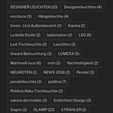
DESIGNER LEUCHTEN
(10)
Designerleuchten
(4)
euroluce
(3)
Hängeleuchte
(4)
Innen- Und Außenbereich
(3)
Karma
(2)
La belle Etoile
(2)
ladestation
(2)
LED
(6)
Led-Tischleuchte
(2)
Leuchten
(2)
lineare Beleuchtung
(3)
LUMEXX
(5)
Martinelli luce
(6)
mini
(2)
Nachhaltigkeit
(2)
NEUHEITEN
(2)
NEWS 2018
(2)
Pendel
(3)
pendelleuchte
(3)
poldina
(7)
Poldina Akku-Tischleuchte
(2)
salone del mobile
(3)
Schlichten Design
(2)
Segno
(2)
SLAMP
(22)
STRAHLER
(2)