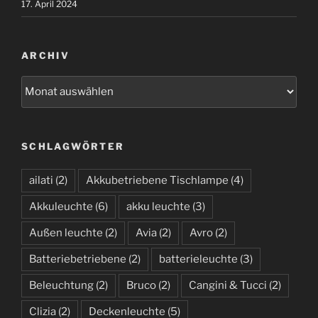
17. April 2024
ARCHIV
A
r
c
h
SCHLAGWÖRTER
i
v
ailati
(2)
Akkubetriebene Tischlampe
(4)
Akkuleuchte
(6)
akku leuchte
(3)
Außen leuchte
(2)
Avia
(2)
Avro
(2)
Batteriebetriebene
(2)
batterieleuchte
(3)
Beleuchtung
(2)
Bruco
(2)
Cangini & Tucci
(2)
Clizia
(2)
Deckenleuchte
(5)