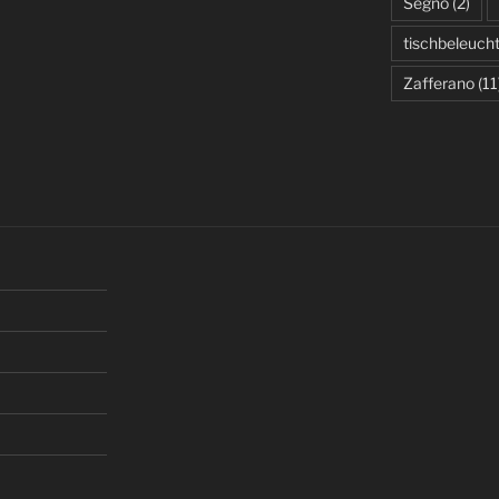
Segno
(2)
tischbeleuch
Zafferano
(11