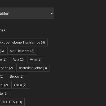
TER
kkubetriebene Tischlampe
(4)
(6)
akku leuchte
(3)
te
(2)
Avia
(2)
Avro
(2)
iebene
(2)
batterieleuchte
(3)
(2)
Bruco
(2)
cci
(2)
Clizia
(2)
te
(5)
LEUCHTEN
(10)