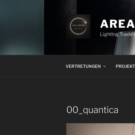
Zum
Inhalt
springen
AREA
Lighting Trade
VERTRETUNGEN
PROJEKT
00_quantica