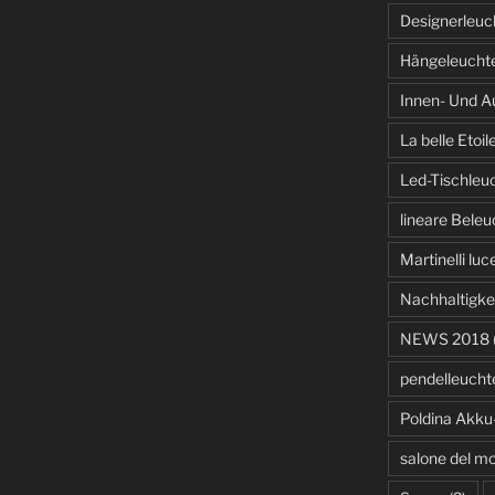
Designerleuc
Hängeleucht
Innen- Und A
La belle Etoil
Led-Tischleu
lineare Bele
Martinelli luc
Nachhaltigke
NEWS 2018
pendelleucht
Poldina Akku
salone del mo