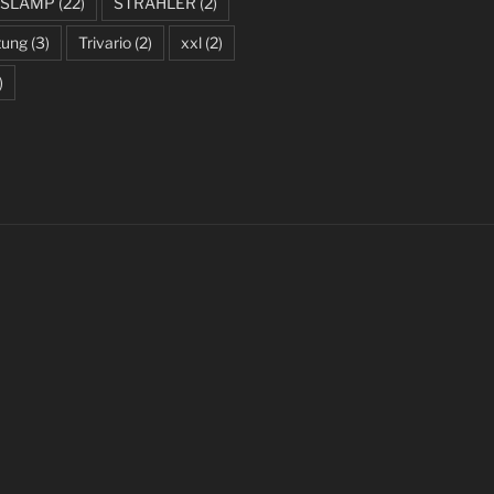
SLAMP
(22)
STRAHLER
(2)
tung
(3)
Trivario
(2)
xxl
(2)
)