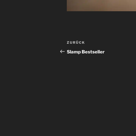
Beitragsnavigation
Vorheriger
ZURÜCK
Beitrag
Slamp Bestseller