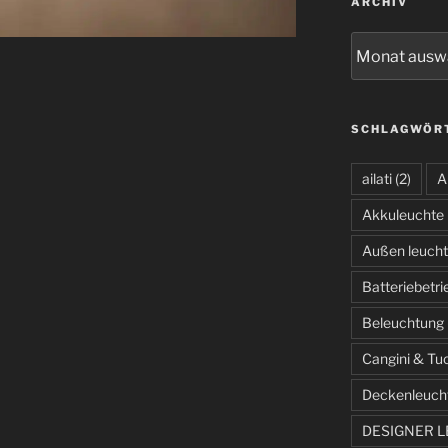
ARCHIV
Archiv
SCHLAGWÖR
ailati
(2)
A
Akkuleuchte
Außen leuch
Batteriebetr
Beleuchtung
Cangini & Tu
Deckenleuch
DESIGNER 