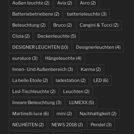
Außen leuchte
(2)
Avia
(2)
Avro
(2)
Batteriebetriebene
(2)
batterieleuchte
(3)
Beleuchtung
(2)
Bruco
(2)
Cangini & Tucci
(2)
Clizia
(2)
Deckenleuchte
(5)
DESIGNER LEUCHTEN
(10)
Designerleuchten
(4)
euroluce
(3)
Hängeleuchte
(4)
Innen- Und Außenbereich
(3)
Karma
(2)
La belle Etoile
(2)
ladestation
(2)
LED
(6)
Led-Tischleuchte
(2)
Leuchten
(2)
lineare Beleuchtung
(3)
LUMEXX
(5)
Martinelli luce
(6)
mini
(2)
Nachhaltigkeit
(2)
NEUHEITEN
(2)
NEWS 2018
(2)
Pendel
(3)