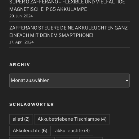
SUPER O ZAFFERANO – FLEXIBLE UND VIELFÄLTIGE
MAGNETISCHE IP 65 AKKULAMPE
20. Juni 2024
ZAFFERANO STEUERE DEINE AKKULEUCHTEN GANZ
EINFACH MIT DEINEM SMARTPHONE!
17. April 2024
ARCHIV
A
r
c
h
SCHLAGWÖRTER
i
v
ailati
(2)
Akkubetriebene Tischlampe
(4)
Akkuleuchte
(6)
akku leuchte
(3)