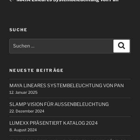
i
r
t
h
r
e
r
a
SUCHE
i
g
S
g
S
s
u
u
e
c
n
c
h
r
e
a
h
B
n
NEUESTE BEITRÄGE
e
v
e
n
i
i
MAYA LINEARES SYSTEMBELEUCHTUNG VON PAN
n
t
g
12. Januar 2025
a
r
a
c
a
SLAMP VISION FÜR AUSSENBELEUCHTUNG
t
h
g
22. Dezember 2024
i
:
LUMEXX PRÄSENTIERT KATALOG 2024
o
8. August 2024
n