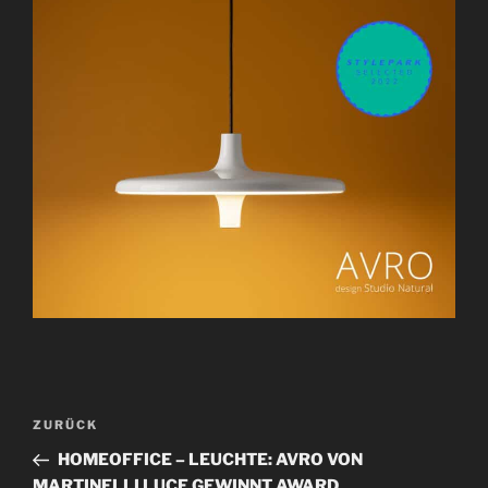
B
V
ZURÜCK
e
o
HOMEOFFICE – LEUCHTE: AVRO VON
i
r
MARTINELLI LUCE GEWINNT AWARD