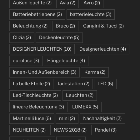
Außen leuchte
(2)
Avia
(2)
Avro
(2)
Batteriebetriebene
(2)
batterieleuchte
(3)
Beleuchtung
(2)
Bruco
(2)
Cangini & Tucci
(2)
Clizia
(2)
Deckenleuchte
(5)
DESIGNER LEUCHTEN
(10)
Designerleuchten
(4)
euroluce
(3)
Hängeleuchte
(4)
Innen- Und Außenbereich
(3)
Karma
(2)
La belle Etoile
(2)
ladestation
(2)
LED
(6)
Led-Tischleuchte
(2)
Leuchten
(2)
lineare Beleuchtung
(3)
LUMEXX
(5)
Martinelli luce
(6)
mini
(2)
Nachhaltigkeit
(2)
NEUHEITEN
(2)
NEWS 2018
(2)
Pendel
(3)