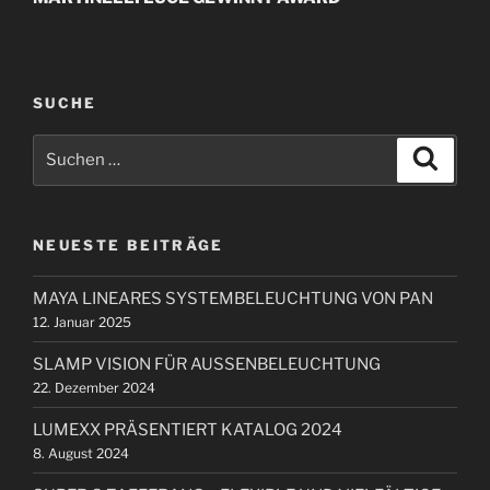
t
h
r
e
r
a
i
SUCHE
g
g
s
S
e
S
n
u
u
r
c
a
c
h
B
e
h
v
e
n
NEUESTE BEITRÄGE
e
i
i
n
t
g
MAYA LINEARES SYSTEMBELEUCHTUNG VON PAN
n
r
a
12. Januar 2025
a
a
t
c
g
SLAMP VISION FÜR AUSSENBELEUCHTUNG
i
h
22. Dezember 2024
:
o
LUMEXX PRÄSENTIERT KATALOG 2024
n
8. August 2024