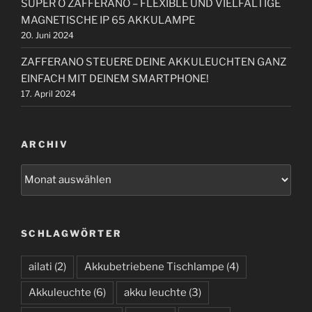
SUPER O ZAFFERANO – FLEXIBLE UND VIELFÄLTIGE
MAGNETISCHE IP 65 AKKULAMPE
20. Juni 2024
ZAFFERANO STEUERE DEINE AKKULEUCHTEN GANZ
EINFACH MIT DEINEM SMARTPHONE!
17. April 2024
ARCHIV
A
r
c
h
SCHLAGWÖRTER
i
v
ailati
(2)
Akkubetriebene Tischlampe
(4)
Akkuleuchte
(6)
akku leuchte
(3)