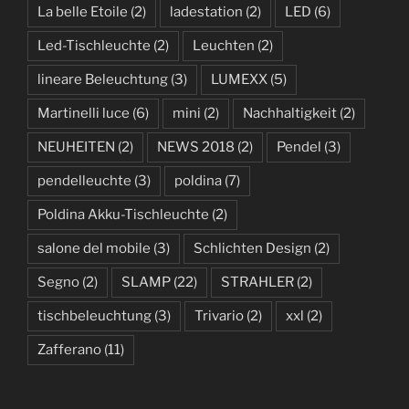
La belle Etoile
(2)
ladestation
(2)
LED
(6)
Led-Tischleuchte
(2)
Leuchten
(2)
lineare Beleuchtung
(3)
LUMEXX
(5)
Martinelli luce
(6)
mini
(2)
Nachhaltigkeit
(2)
NEUHEITEN
(2)
NEWS 2018
(2)
Pendel
(3)
pendelleuchte
(3)
poldina
(7)
Poldina Akku-Tischleuchte
(2)
salone del mobile
(3)
Schlichten Design
(2)
Segno
(2)
SLAMP
(22)
STRAHLER
(2)
tischbeleuchtung
(3)
Trivario
(2)
xxl
(2)
Zafferano
(11)