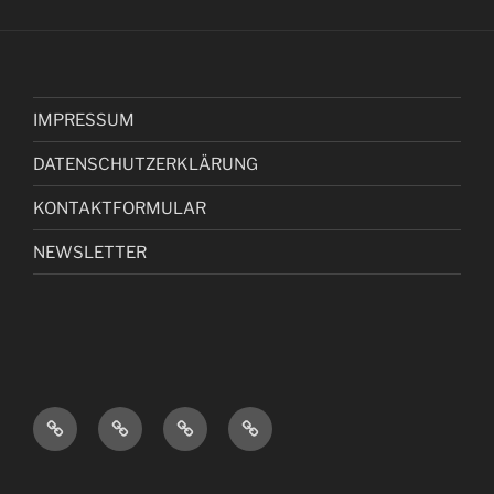
IMPRESSUM
DATENSCHUTZERKLÄRUNG
KONTAKTFORMULAR
NEWSLETTER
I
D
K
N
M
A
O
E
P
T
N
W