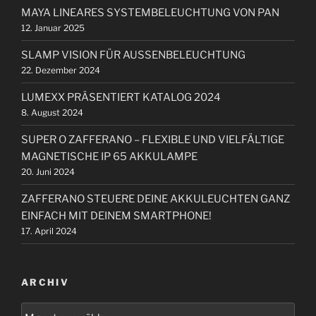
t
g
MAYA LINEARES SYSTEMBELEUCHTUNG VON PAN
n
r
a
12. Januar 2025
a
a
t
c
g
SLAMP VISION FÜR AUSSENBELEUCHTUNG
i
h
22. Dezember 2024
:
o
LUMEXX PRÄSENTIERT KATALOG 2024
n
8. August 2024
SUPER O ZAFFERANO – FLEXIBLE UND VIELFÄLTIGE
MAGNETISCHE IP 65 AKKULAMPE
20. Juni 2024
ZAFFERANO STEUERE DEINE AKKULEUCHTEN GANZ
EINFACH MIT DEINEM SMARTPHONE!
17. April 2024
ARCHIV
A