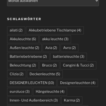
r
c
h
SCHLAGWÖRTER
i
v
ailati
(2)
Akkubetriebene Tischlampe
(4)
Akkuleuchte
(6)
akku leuchte
(3)
Außen leuchte
(2)
Avia
(2)
Avro
(2)
Batteriebetriebene
(2)
batterieleuchte
(3)
Beleuchtung
(2)
Bruco
(2)
Cangini & Tucci
(2)
Clizia
(2)
Deckenleuchte
(5)
DESIGNER LEUCHTEN
(10)
Designerleuchten
(4)
euroluce
(3)
Hängeleuchte
(4)
Innen- Und Außenbereich
(3)
Karma
(2)