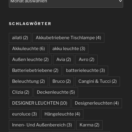
r
c
h
SCHLAGWÖRTER
i
v
ailati
(2)
Akkubetriebene Tischlampe
(4)
Akkuleuchte
(6)
akku leuchte
(3)
Außen leuchte
(2)
Avia
(2)
Avro
(2)
Batteriebetriebene
(2)
batterieleuchte
(3)
Beleuchtung
(2)
Bruco
(2)
Cangini & Tucci
(2)
Clizia
(2)
Deckenleuchte
(5)
DESIGNER LEUCHTEN
(10)
Designerleuchten
(4)
euroluce
(3)
Hängeleuchte
(4)
Innen- Und Außenbereich
(3)
Karma
(2)