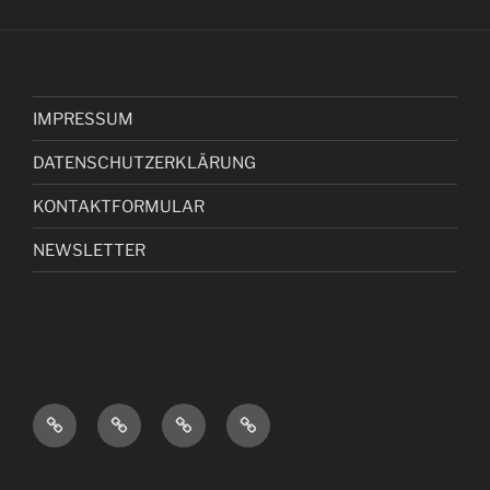
IMPRESSUM
DATENSCHUTZERKLÄRUNG
KONTAKTFORMULAR
NEWSLETTER
I
D
K
N
M
A
O
E
P
T
N
W