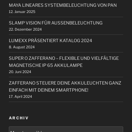
t
g
MAYA LINEARES SYSTEMBELEUCHTUNG VON PAN
n
r
a
12. Januar 2025
a
a
t
c
g
SLAMP VISION FÜR AUSSENBELEUCHTUNG
i
h
22. Dezember 2024
:
o
LUMEXX PRÄSENTIERT KATALOG 2024
n
8. August 2024
SUPER O ZAFFERANO – FLEXIBLE UND VIELFÄLTIGE
MAGNETISCHE IP 65 AKKULAMPE
20. Juni 2024
ZAFFERANO STEUERE DEINE AKKULEUCHTEN GANZ
EINFACH MIT DEINEM SMARTPHONE!
17. April 2024
ARCHIV
A