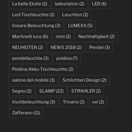
La belle Etoile
(2)
ladestation
(2)
LED
(6)
Led-Tischleuchte
(2)
Leuchten
(2)
lineare Beleuchtung
(3)
LUMEXX
(5)
Martinelli luce
(6)
mini
(2)
Nachhaltigkeit
(2)
NEUHEITEN
(2)
NEWS 2018
(2)
Pendel
(3)
pendelleuchte
(3)
poldina
(7)
Poldina Akku-Tischleuchte
(2)
salone del mobile
(3)
Schlichten Design
(2)
Segno
(2)
SLAMP
(22)
STRAHLER
(2)
tischbeleuchtung
(3)
Trivario
(2)
xxl
(2)
Zafferano
(11)