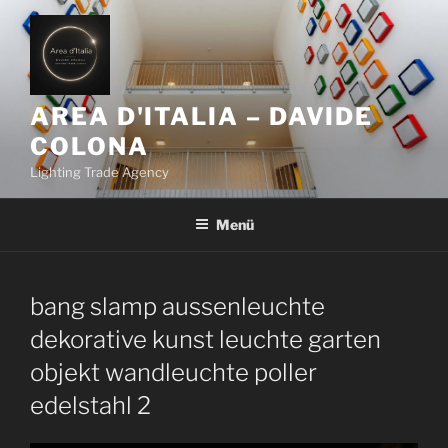
Z
u
m
I
n
AREA D'ITALIA – DAVIDE
h
COLONA
a
Lighting Trade Agency
l
t
Menü
s
p
r
i
bang slamp aussenleuchte
n
dekorative kunst leuchte garten
g
objekt wandleuchte poller
e
n
edelstahl 2