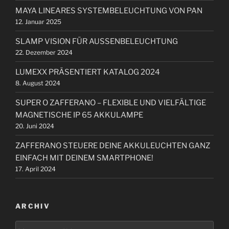
n
i
i
MAYA LINEARES SYSTEMBELEUCHTUNG VON PAN
n
t
g
12. Januar 2025
a
r
a
c
a
SLAMP VISION FÜR AUSSENBELEUCHTUNG
t
h
g
22. Dezember 2024
i
:
LUMEXX PRÄSENTIERT KATALOG 2024
o
8. August 2024
n
SUPER O ZAFFERANO – FLEXIBLE UND VIELFÄLTIGE
MAGNETISCHE IP 65 AKKULAMPE
20. Juni 2024
ZAFFERANO STEUERE DEINE AKKULEUCHTEN GANZ
EINFACH MIT DEINEM SMARTPHONE!
17. April 2024
ARCHIV
A