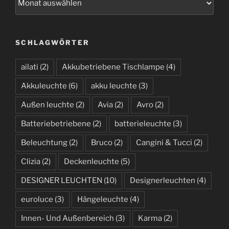
r
c
h
SCHLAGWÖRTER
i
v
ailati
(2)
Akkubetriebene Tischlampe
(4)
Akkuleuchte
(6)
akku leuchte
(3)
Außen leuchte
(2)
Avia
(2)
Avro
(2)
Batteriebetriebene
(2)
batterieleuchte
(3)
Beleuchtung
(2)
Bruco
(2)
Cangini & Tucci
(2)
Clizia
(2)
Deckenleuchte
(5)
DESIGNER LEUCHTEN
(10)
Designerleuchten
(4)
euroluce
(3)
Hängeleuchte
(4)
Innen- Und Außenbereich
(3)
Karma
(2)