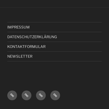
IMPRESSUM
DATENSCHUTZERKLÄRUNG
KONTAKTFORMULAR
NEWSLETTER
I
D
K
N
M
A
O
E
P
T
N
W