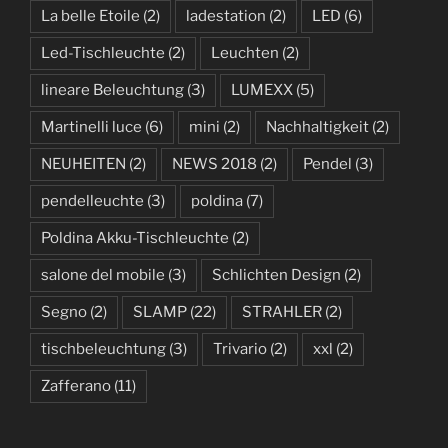
La belle Etoile
(2)
ladestation
(2)
LED
(6)
Led-Tischleuchte
(2)
Leuchten
(2)
lineare Beleuchtung
(3)
LUMEXX
(5)
Martinelli luce
(6)
mini
(2)
Nachhaltigkeit
(2)
NEUHEITEN
(2)
NEWS 2018
(2)
Pendel
(3)
pendelleuchte
(3)
poldina
(7)
Poldina Akku-Tischleuchte
(2)
salone del mobile
(3)
Schlichten Design
(2)
Segno
(2)
SLAMP
(22)
STRAHLER
(2)
tischbeleuchtung
(3)
Trivario
(2)
xxl
(2)
Zafferano
(11)