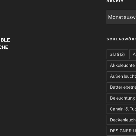
ARCHIV
Archiv
SCHLAGWÖR
IBLE
CHE
ailati
(2)
A
Akkuleuchte
Außen leuch
Batteriebetr
Beleuchtung
Cangini & Tu
Deckenleuch
DESIGNER 