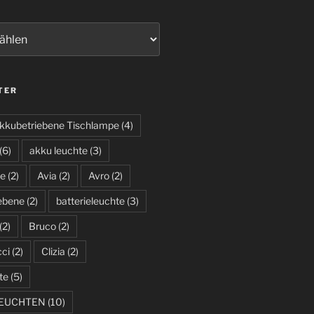
TER
kkubetriebene Tischlampe
(4)
(6)
akku leuchte
(3)
te
(2)
Avia
(2)
Avro
(2)
iebene
(2)
batterieleuchte
(3)
(2)
Bruco
(2)
cci
(2)
Clizia
(2)
te
(5)
LEUCHTEN
(10)