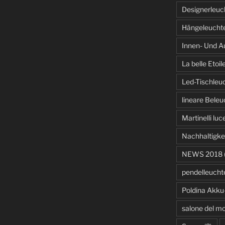
Designerleuc
Hängeleucht
Innen- Und A
La belle Etoil
Led-Tischleu
lineare Bele
Martinelli luc
Nachhaltigke
NEWS 2018
pendelleucht
Poldina Akku
salone del mo