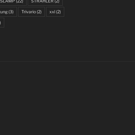
SLAMP
(22)
STRAHLER
(2)
tung
(3)
Trivario
(2)
xxl
(2)
)