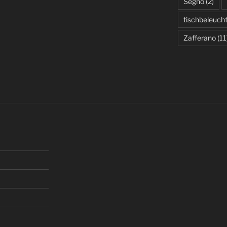
Segno
(2)
tischbeleuch
Zafferano
(11