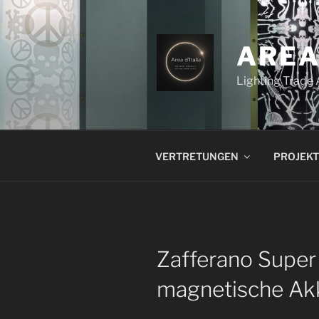
Zum
Inhalt
springen
AREA
Lighting Trade
VERTRETUNGEN
PROJEKT
Zafferano Super O
magnetische Ak