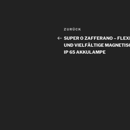
Beitragsnavigation
Vorheriger
ZURÜCK
Beitrag
SUPER O ZAFFERANO – FLEX
UND VIELFÄLTIGE MAGNETIS
IP 65 AKKULAMPE