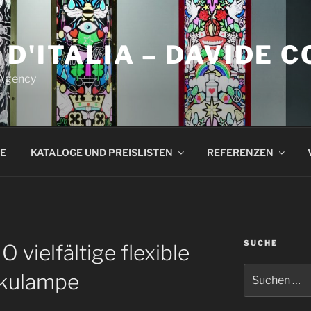
 D'ITALIA – DAVIDE 
 Agency
E
KATALOGE UND PREISLISTEN
REFERENZEN
SUCHE
 vielfältige flexible
Suchen
kulampe
nach: