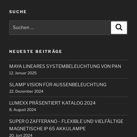
i
g
g
SUCHE
s
e
n
S
r
S
u
a
u
B
c
c
h
v
e
e
h
i
n
i
NEUESTE BEITRÄGE
e
t
g
n
r
a
MAYA LINEARES SYSTEMBELEUCHTUNG VON PAN
n
a
12. Januar 2025
t
a
g
i
c
SLAMP VISION FÜR AUSSENBELEUCHTUNG
h
o
22. Dezember 2024
:
n
LUMEXX PRÄSENTIERT KATALOG 2024
8. August 2024
SUPER O ZAFFERANO – FLEXIBLE UND VIELFÄLTIGE
MAGNETISCHE IP 65 AKKULAMPE
20. Juni 2024