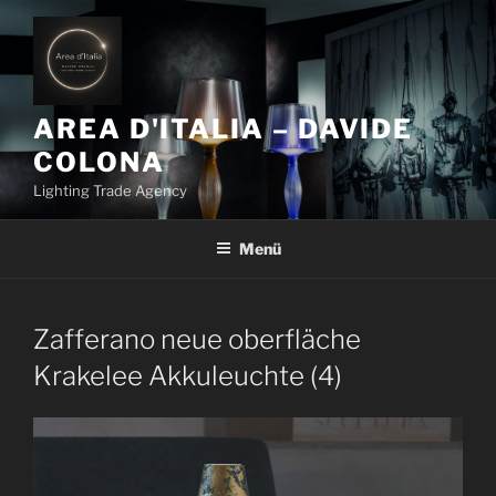
Z
u
m
I
n
AREA D'ITALIA – DAVIDE
h
COLONA
a
Lighting Trade Agency
l
t
Menü
s
p
r
i
Zafferano neue oberfläche
n
Krakelee Akkuleuchte (4)
g
e
n