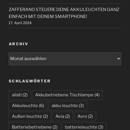
ZAFFERANO STEUERE DEINE AKKULEUCHTEN GANZ
EINFACH MIT DEINEM SMARTPHONE!
17. April 2024
ARCHIV
A
r
c
h
SCHLAGWÖRTER
i
v
ailati
(2)
Akkubetriebene Tischlampe
(4)
Akkuleuchte
(6)
akku leuchte
(3)
Außen leuchte
(2)
Avia
(2)
Avro
(2)
Batteriebetriebene
(2)
batterieleuchte
(3)