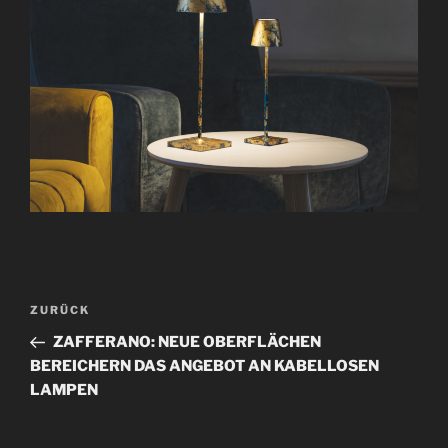
B
V
ZURÜCK
e
o
ZAFFERANO: NEUE OBERFLÄCHEN
i
r
BEREICHERN DAS ANGEBOT AN KABELLOSEN
t
h
LAMPEN
r
e
r
a