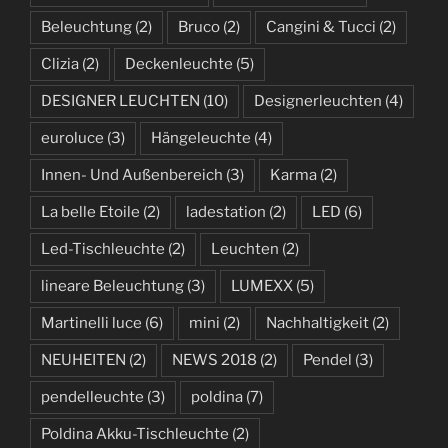
Beleuchtung
(2)
Bruco
(2)
Cangini & Tucci
(2)
Clizia
(2)
Deckenleuchte
(5)
DESIGNER LEUCHTEN
(10)
Designerleuchten
(4)
euroluce
(3)
Hängeleuchte
(4)
Innen- Und Außenbereich
(3)
Karma
(2)
La belle Etoile
(2)
ladestation
(2)
LED
(6)
Led-Tischleuchte
(2)
Leuchten
(2)
lineare Beleuchtung
(3)
LUMEXX
(5)
Martinelli luce
(6)
mini
(2)
Nachhaltigkeit
(2)
NEUHEITEN
(2)
NEWS 2018
(2)
Pendel
(3)
pendelleuchte
(3)
poldina
(7)
Poldina Akku-Tischleuchte
(2)