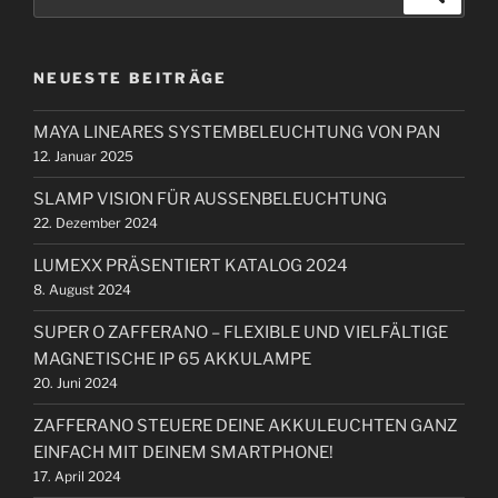
n
u
u
r
c
a
c
h
B
e
h
v
e
n
NEUESTE BEITRÄGE
e
i
i
n
t
g
MAYA LINEARES SYSTEMBELEUCHTUNG VON PAN
n
r
a
12. Januar 2025
a
a
t
c
g
SLAMP VISION FÜR AUSSENBELEUCHTUNG
i
h
22. Dezember 2024
:
o
LUMEXX PRÄSENTIERT KATALOG 2024
n
8. August 2024
SUPER O ZAFFERANO – FLEXIBLE UND VIELFÄLTIGE
MAGNETISCHE IP 65 AKKULAMPE
20. Juni 2024
ZAFFERANO STEUERE DEINE AKKULEUCHTEN GANZ
EINFACH MIT DEINEM SMARTPHONE!
17. April 2024