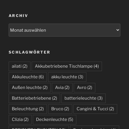
ARCHIV
A
r
c
h
SCHLAGWÖRTER
i
v
ailati
(2)
Akkubetriebene Tischlampe
(4)
Akkuleuchte
(6)
akku leuchte
(3)
Außen leuchte
(2)
Avia
(2)
Avro
(2)
Batteriebetriebene
(2)
batterieleuchte
(3)
Beleuchtung
(2)
Bruco
(2)
Cangini & Tucci
(2)
Clizia
(2)
Deckenleuchte
(5)