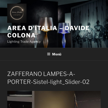
Z
u
m
I
n
AREA D'ITALIA – DAVIDE
h
COLONA
a
Lighting Trade Agency
l
t
Menü
s
p
r
i
ZAFFERANO LAMPES-A-
n
PORTER-Sistel-light_Slider-02
g
e
n