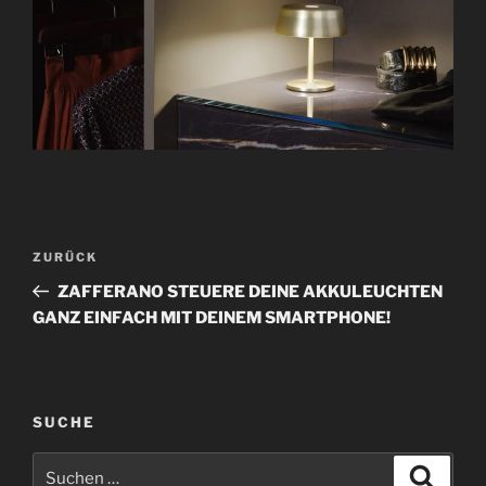
B
V
ZURÜCK
e
o
ZAFFERANO STEUERE DEINE AKKULEUCHTEN
i
r
GANZ EINFACH MIT DEINEM SMARTPHONE!
t
h
r
e
r
a
i
SUCHE
g
g
s
S
e
S