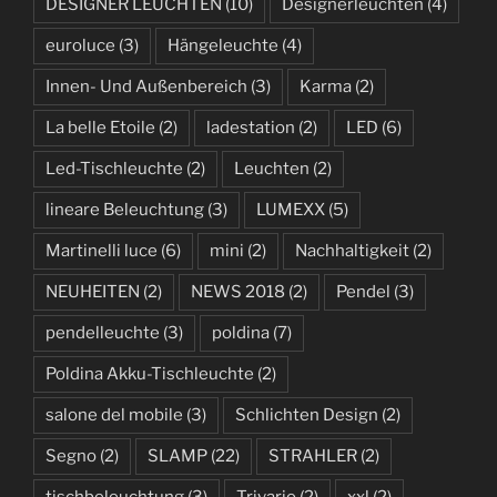
DESIGNER LEUCHTEN
(10)
Designerleuchten
(4)
euroluce
(3)
Hängeleuchte
(4)
Innen- Und Außenbereich
(3)
Karma
(2)
La belle Etoile
(2)
ladestation
(2)
LED
(6)
Led-Tischleuchte
(2)
Leuchten
(2)
lineare Beleuchtung
(3)
LUMEXX
(5)
Martinelli luce
(6)
mini
(2)
Nachhaltigkeit
(2)
NEUHEITEN
(2)
NEWS 2018
(2)
Pendel
(3)
pendelleuchte
(3)
poldina
(7)
Poldina Akku-Tischleuchte
(2)
salone del mobile
(3)
Schlichten Design
(2)
Segno
(2)
SLAMP
(22)
STRAHLER
(2)
tischbeleuchtung
(3)
Trivario
(2)
xxl
(2)