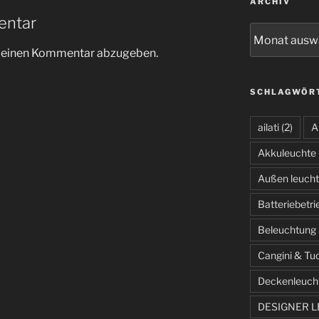
ARCHIV
entar
Archiv
m einen Kommentar abzugeben.
SCHLAGWÖR
ailati
(2)
A
Akkuleuchte
Außen leuch
Batteriebetr
Beleuchtung
Cangini & Tu
Deckenleuch
DESIGNER 