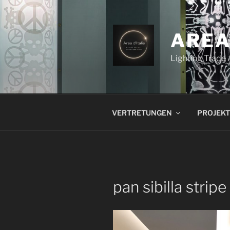
Zum
Inhalt
springen
AREA
Lighting Trade
VERTRETUNGEN
PROJEKT
pan sibilla strip