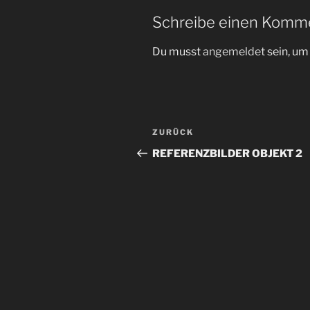
Schreibe einen Komm
Du musst
angemeldet
sein, u
Beitragsnavigation
Vorheriger
ZURÜCK
Beitrag
REFERENZBILDER OBJEKT 2