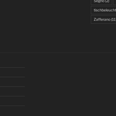
Segno
(2)
tischbeleuch
Zafferano
(11