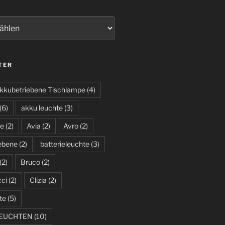
TER
kkubetriebene Tischlampe
(4)
(6)
akku leuchte
(3)
te
(2)
Avia
(2)
Avro
(2)
iebene
(2)
batterieleuchte
(3)
(2)
Bruco
(2)
cci
(2)
Clizia
(2)
te
(5)
LEUCHTEN
(10)