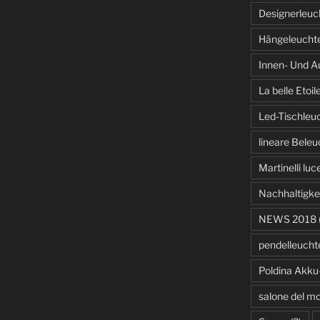
Designerleuc
Hängeleucht
Innen- Und A
La belle Etoil
Led-Tischleu
lineare Bele
Martinelli luc
Nachhaltigke
NEWS 2018
pendelleucht
Poldina Akku
salone del mo