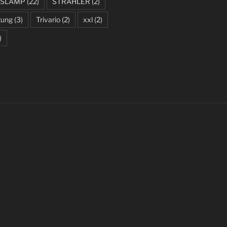
SLAMP
(22)
STRAHLER
(2)
tung
(3)
Trivario
(2)
xxl
(2)
)