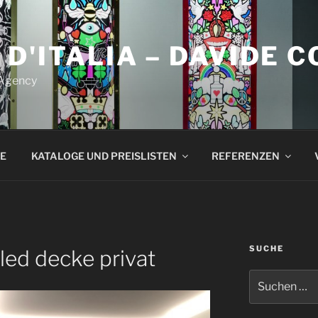
 D'ITALIA – DAVIDE 
 Agency
E
KATALOGE UND PREISLISTEN
REFERENZEN
SUCHE
e led decke privat
Suchen
nach: