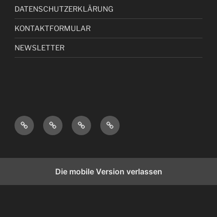
DATENSCHUTZERKLÄRUNG
KONTAKTFORMULAR
NEWSLETTER
I
D
K
N
M
A
O
E
P
T
N
W
R
E
T
S
Die mobile Version verlassen
E
N
A
L
S
S
K
E
S
C
T
T
U
H
F
T