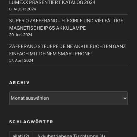
LUMEXX PRÄSENTIERT KATALOG 2024
o
8. August 2024
n
SUPER O ZAFFERANO – FLEXIBLE UND VIELFÄLTIGE
MAGNETISCHE IP 65 AKKULAMPE
20. Juni 2024
ZAFFERANO STEUERE DEINE AKKULEUCHTEN GANZ
EINFACH MIT DEINEM SMARTPHONE!
17. April 2024
ARCHIV
A
r
c
h
SCHLAGWÖRTER
i
v
ailati
(2)
Akkubetriebene Tischlampe
(4)