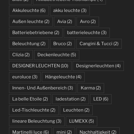
Akkuleuchte
(6)
akku leuchte
(3)
Außen leuchte
(2)
Avia
(2)
Avro
(2)
Batteriebetriebene
(2)
batterieleuchte
(3)
Beleuchtung
(2)
Bruco
(2)
Cangini & Tucci
(2)
Clizia
(2)
Deckenleuchte
(5)
DESIGNER LEUCHTEN
(10)
Designerleuchten
(4)
euroluce
(3)
Hängeleuchte
(4)
Innen- Und Außenbereich
(3)
Karma
(2)
La belle Etoile
(2)
ladestation
(2)
LED
(6)
Led-Tischleuchte
(2)
Leuchten
(2)
lineare Beleuchtung
(3)
LUMEXX
(5)
Martinelli luce
(6)
mini
(2)
Nachhaltigkeit
(2)