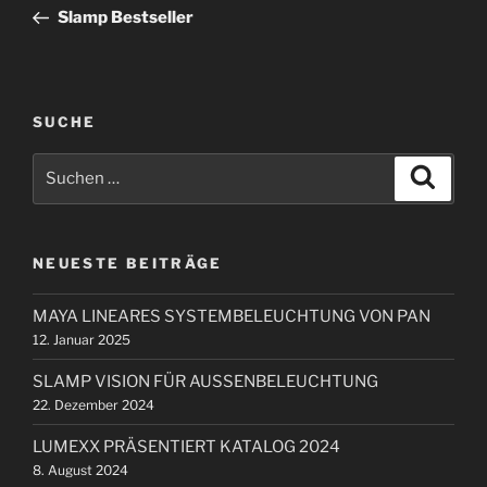
e
o
Slamp Bestseller
i
r
t
h
r
e
r
a
SUCHE
i
g
S
g
S
s
u
u
e
c
n
c
h
r
e
a
h
B
n
NEUESTE BEITRÄGE
e
v
e
n
i
i
MAYA LINEARES SYSTEMBELEUCHTUNG VON PAN
n
t
g
12. Januar 2025
a
r
a
c
a
SLAMP VISION FÜR AUSSENBELEUCHTUNG
t
h
g
22. Dezember 2024
i
:
LUMEXX PRÄSENTIERT KATALOG 2024
o
8. August 2024