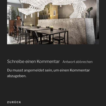
Schreibe einen Kommentar
Antwort abbrechen
Du musst
angemeldet
sein, um einen Kommentar
abzugeben.
B
V
ZURÜCK