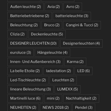
Außen leuchte
(2)
Avia
(2)
Avro
(2)
Batteriebetriebene
(2)
batterieleuchte
(3)
Beleuchtung
(2)
Bruco
(2)
Cangini & Tucci
(2)
Clizia
(2)
Deckenleuchte
(5)
DESIGNER LEUCHTEN
(10)
Designerleuchten
(4)
euroluce
(3)
Hängeleuchte
(4)
Innen- Und Außenbereich
(3)
Karma
(2)
La belle Etoile
(2)
ladestation
(2)
LED
(6)
Led-Tischleuchte
(2)
Leuchten
(2)
lineare Beleuchtung
(3)
LUMEXX
(5)
Martinelli luce
(6)
mini
(2)
Nachhaltigkeit
(2)
NEUHEITEN
(2)
NEWS 2018
(2)
Pendel
(3)