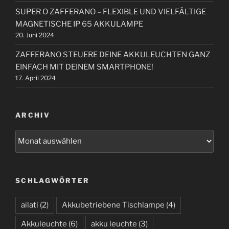
n
SUPER O ZAFFERANO – FLEXIBLE UND VIELFÄLTIGE
MAGNETISCHE IP 65 AKKULAMPE
20. Juni 2024
ZAFFERANO STEUERE DEINE AKKULEUCHTEN GANZ
EINFACH MIT DEINEM SMARTPHONE!
17. April 2024
ARCHIV
A
r
c
h
SCHLAGWÖRTER
i
v
ailati
(2)
Akkubetriebene Tischlampe
(4)
Akkuleuchte
(6)
akku leuchte
(3)