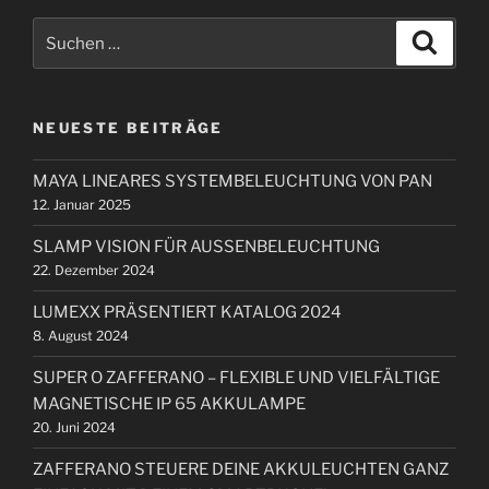
i
g
S
g
S
s
u
u
e
c
n
c
h
r
e
a
h
B
n
NEUESTE BEITRÄGE
e
v
e
n
i
i
MAYA LINEARES SYSTEMBELEUCHTUNG VON PAN
n
t
g
12. Januar 2025
a
r
a
c
a
SLAMP VISION FÜR AUSSENBELEUCHTUNG
t
h
g
22. Dezember 2024
i
:
LUMEXX PRÄSENTIERT KATALOG 2024
o
8. August 2024
n
SUPER O ZAFFERANO – FLEXIBLE UND VIELFÄLTIGE
MAGNETISCHE IP 65 AKKULAMPE
20. Juni 2024
ZAFFERANO STEUERE DEINE AKKULEUCHTEN GANZ