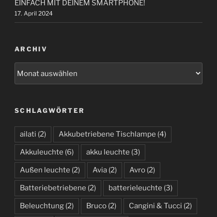
EINFACH MIT DEINEM SMARTPHONE!
17. April 2024
ARCHIV
A
r
c
h
SCHLAGWÖRTER
i
v
ailati
(2)
Akkubetriebene Tischlampe
(4)
Akkuleuchte
(6)
akku leuchte
(3)
Außen leuchte
(2)
Avia
(2)
Avro
(2)
Batteriebetriebene
(2)
batterieleuchte
(3)
Beleuchtung
(2)
Bruco
(2)
Cangini & Tucci
(2)