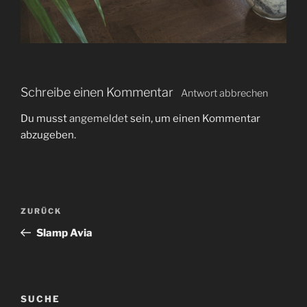
Schreibe einen Kommentar
Antwort abbrechen
Du musst
angemeldet
sein, um einen Kommentar
abzugeben.
B
V
ZURÜCK
e
o
Slamp Avia
i
r
t
h
r
e
r
a
SUCHE