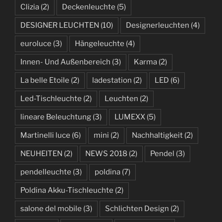
Clizia
(2)
Deckenleuchte
(5)
DESIGNER LEUCHTEN
(10)
Designerleuchten
(4)
euroluce
(3)
Hängeleuchte
(4)
Innen- Und Außenbereich
(3)
Karma
(2)
La belle Etoile
(2)
ladestation
(2)
LED
(6)
Led-Tischleuchte
(2)
Leuchten
(2)
lineare Beleuchtung
(3)
LUMEXX
(5)
Martinelli luce
(6)
mini
(2)
Nachhaltigkeit
(2)
NEUHEITEN
(2)
NEWS 2018
(2)
Pendel
(3)
pendelleuchte
(3)
poldina
(7)
Poldina Akku-Tischleuchte
(2)
salone del mobile
(3)
Schlichten Design
(2)