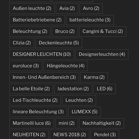
Außen leuchte
(2)
Avia
(2)
Avro
(2)
Batteriebetriebene
(2)
batterieleuchte
(3)
Beleuchtung
(2)
Bruco
(2)
Cangini & Tucci
(2)
Clizia
(2)
Deckenleuchte
(5)
DESIGNER LEUCHTEN
(10)
Designerleuchten
(4)
euroluce
(3)
Hängeleuchte
(4)
Innen- Und Außenbereich
(3)
Karma
(2)
La belle Etoile
(2)
ladestation
(2)
LED
(6)
Led-Tischleuchte
(2)
Leuchten
(2)
lineare Beleuchtung
(3)
LUMEXX
(5)
Martinelli luce
(6)
mini
(2)
Nachhaltigkeit
(2)
NEUHEITEN
(2)
NEWS 2018
(2)
Pendel
(3)