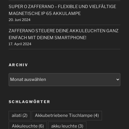
n
SUPER O ZAFFERANO – FLEXIBLE UND VIELFÄLTIGE
MAGNETISCHE IP 65 AKKULAMPE
20. Juni 2024
ZAFFERANO STEUERE DEINE AKKULEUCHTEN GANZ
EINFACH MIT DEINEM SMARTPHONE!
17. April 2024
ARCHIV
A
r
c
h
SCHLAGWÖRTER
i
v
ailati
(2)
Akkubetriebene Tischlampe
(4)
Akkuleuchte
(6)
akku leuchte
(3)