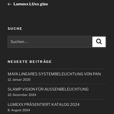
e
o
Lumexx LUxx glas
i
r
t
h
r
e
r
a
SUCHE
i
g
S
g
S
s
u
u
e
c
n
c
h
r
e
a
h
B
n
NEUESTE BEITRÄGE
e
v
e
n
i
i
MAYA LINEARES SYSTEMBELEUCHTUNG VON PAN
n
t
g
12. Januar 2025
a
r
a
c
a
SLAMP VISION FÜR AUSSENBELEUCHTUNG
t
h
g
22. Dezember 2024
i
:
LUMEXX PRÄSENTIERT KATALOG 2024
o
8. August 2024