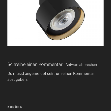
Schreibe einen Kommentar
Antwort abbrechen
Du musst
angemeldet
sein, um einen Kommentar
abzugeben.
B
V
ZURÜCK