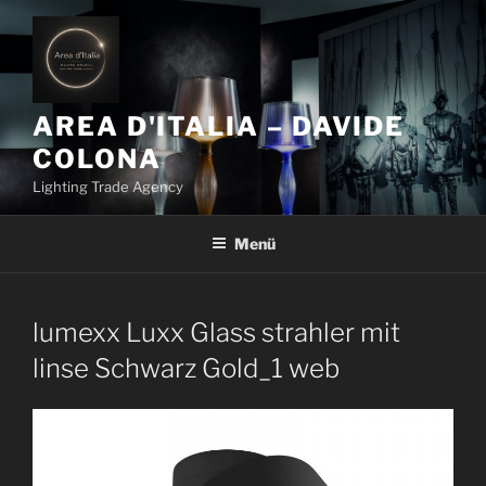
Z
u
m
I
n
AREA D'ITALIA – DAVIDE
h
COLONA
a
Lighting Trade Agency
l
t
Menü
s
p
r
i
lumexx Luxx Glass strahler mit
n
linse Schwarz Gold_1 web
g
e
n