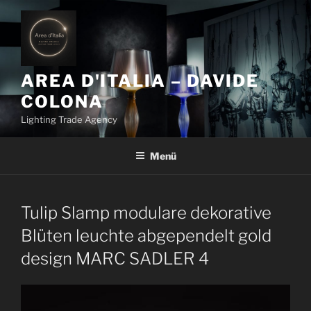
Z
u
m
I
n
AREA D'ITALIA – DAVIDE
h
COLONA
a
Lighting Trade Agency
l
t
Menü
s
p
r
i
Tulip Slamp modulare dekorative
n
Blüten leuchte abgependelt gold
g
design MARC SADLER 4
e
n