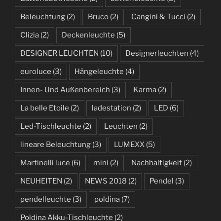
Beleuchtung
(2)
Bruco
(2)
Cangini & Tucci
(2)
Clizia
(2)
Deckenleuchte
(5)
DESIGNER LEUCHTEN
(10)
Designerleuchten
(4)
euroluce
(3)
Hängeleuchte
(4)
Innen- Und Außenbereich
(3)
Karma
(2)
La belle Etoile
(2)
ladestation
(2)
LED
(6)
Led-Tischleuchte
(2)
Leuchten
(2)
lineare Beleuchtung
(3)
LUMEXX
(5)
Martinelli luce
(6)
mini
(2)
Nachhaltigkeit
(2)
NEUHEITEN
(2)
NEWS 2018
(2)
Pendel
(3)
pendelleuchte
(3)
poldina
(7)
Poldina Akku-Tischleuchte
(2)