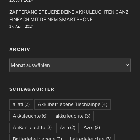
20. Juni 2024
ZAFFERANO STEUERE DEINE AKKULEUCHTEN GANZ
EINFACH MIT DEINEM SMARTPHONE!
17. April 2024
ARCHIV
A
r
c
h
SCHLAGWÖRTER
i
v
ailati
(2)
Akkubetriebene Tischlampe
(4)
Akkuleuchte
(6)
akku leuchte
(3)
Außen leuchte
(2)
Avia
(2)
Avro
(2)
Batteriebetriebene
(2)
batterieleuchte
(3)