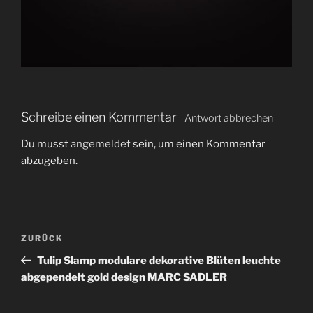
Schreibe einen Kommentar
Antwort abbrechen
Du musst
angemeldet
sein, um einen Kommentar
abzugeben.
B
V
ZURÜCK
e
o
Tulip Slamp modulare dekorative Blüten leuchte
i
r
abgependelt gold design MARC SADLER
t
h
r
e