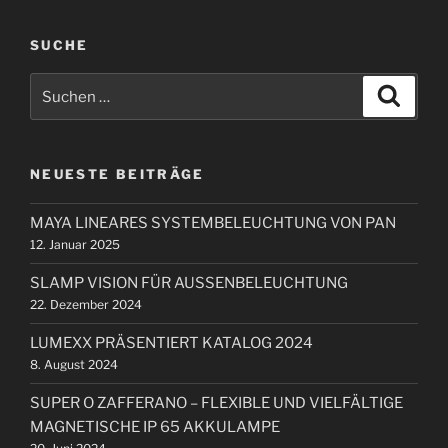
r
a
i
SUCHE
g
g
s
S
e
S
n
u
u
r
c
a
c
h
B
e
h
v
e
n
NEUESTE BEITRÄGE
e
i
i
n
t
g
MAYA LINEARES SYSTEMBELEUCHTUNG VON PAN
n
r
a
12. Januar 2025
a
a
t
c
g
SLAMP VISION FÜR AUSSENBELEUCHTUNG
i
h
22. Dezember 2024
:
o
LUMEXX PRÄSENTIERT KATALOG 2024
n
8. August 2024
SUPER O ZAFFERANO – FLEXIBLE UND VIELFÄLTIGE
MAGNETISCHE IP 65 AKKULAMPE