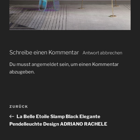
Schreibe einen Kommentar
Antwort abbrechen
Du musst
angemeldet
sein, um einen Kommentar
abzugeben.
B
V
ZURÜCK
e
o
La Belle Etoile Slamp Black Elegante
i
r
Pendelleuchte Design ADRIANO RACHELE
t
h
r
e