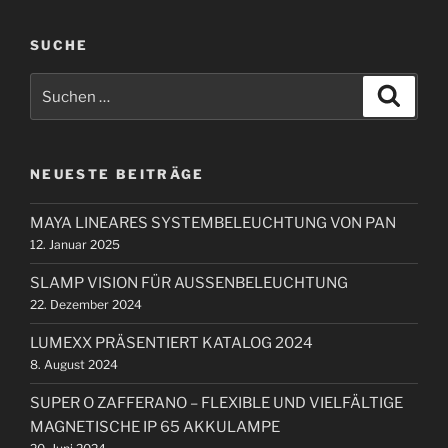
r
a
i
SUCHE
g
g
s
S
e
S
n
u
u
r
c
a
c
h
B
e
h
v
e
n
NEUESTE BEITRÄGE
e
i
i
n
t
g
MAYA LINEARES SYSTEMBELEUCHTUNG VON PAN
n
r
a
12. Januar 2025
a
a
t
c
g
SLAMP VISION FÜR AUSSENBELEUCHTUNG
i
h
22. Dezember 2024
:
o
LUMEXX PRÄSENTIERT KATALOG 2024
n
8. August 2024
SUPER O ZAFFERANO – FLEXIBLE UND VIELFÄLTIGE
MAGNETISCHE IP 65 AKKULAMPE