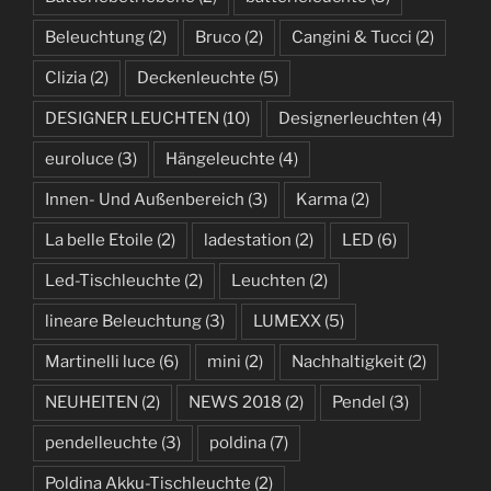
Beleuchtung
(2)
Bruco
(2)
Cangini & Tucci
(2)
Clizia
(2)
Deckenleuchte
(5)
DESIGNER LEUCHTEN
(10)
Designerleuchten
(4)
euroluce
(3)
Hängeleuchte
(4)
Innen- Und Außenbereich
(3)
Karma
(2)
La belle Etoile
(2)
ladestation
(2)
LED
(6)
Led-Tischleuchte
(2)
Leuchten
(2)
lineare Beleuchtung
(3)
LUMEXX
(5)
Martinelli luce
(6)
mini
(2)
Nachhaltigkeit
(2)
NEUHEITEN
(2)
NEWS 2018
(2)
Pendel
(3)
pendelleuchte
(3)
poldina
(7)
Poldina Akku-Tischleuchte
(2)