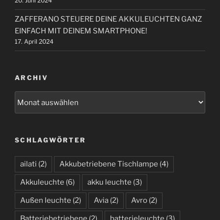
20. Juni 2024
ZAFFERANO STEUERE DEINE AKKULEUCHTEN GANZ
EINFACH MIT DEINEM SMARTPHONE!
17. April 2024
ARCHIV
A
r
c
h
SCHLAGWÖRTER
i
v
ailati
(2)
Akkubetriebene Tischlampe
(4)
Akkuleuchte
(6)
akku leuchte
(3)
Außen leuchte
(2)
Avia
(2)
Avro
(2)
Batteriebetriebene
(2)
batterieleuchte
(3)