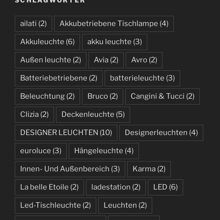
i
v
ailati
(2)
Akkubetriebene Tischlampe
(4)
Akkuleuchte
(6)
akku leuchte
(3)
Außen leuchte
(2)
Avia
(2)
Avro
(2)
Batteriebetriebene
(2)
batterieleuchte
(3)
Beleuchtung
(2)
Bruco
(2)
Cangini & Tucci
(2)
Clizia
(2)
Deckenleuchte
(5)
DESIGNER LEUCHTEN
(10)
Designerleuchten
(4)
euroluce
(3)
Hängeleuchte
(4)
Innen- Und Außenbereich
(3)
Karma
(2)
La belle Etoile
(2)
ladestation
(2)
LED
(6)
Led-Tischleuchte
(2)
Leuchten
(2)