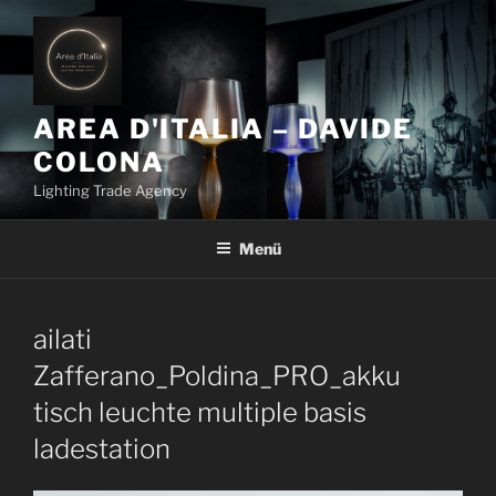
Z
u
m
I
n
AREA D'ITALIA – DAVIDE
h
COLONA
a
Lighting Trade Agency
l
t
Menü
s
p
r
i
ailati
n
Zafferano_Poldina_PRO_akku
g
tisch leuchte multiple basis
e
n
ladestation