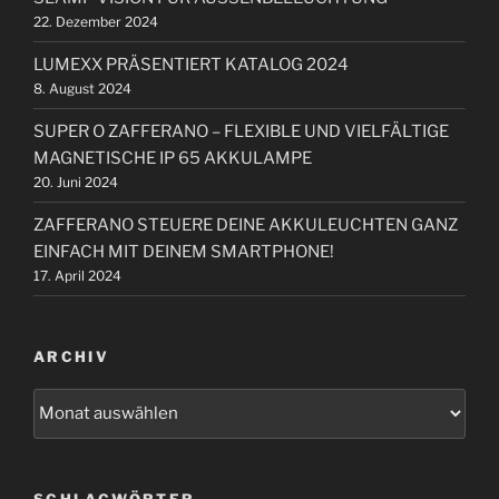
h
o
22. Dezember 2024
:
n
LUMEXX PRÄSENTIERT KATALOG 2024
8. August 2024
SUPER O ZAFFERANO – FLEXIBLE UND VIELFÄLTIGE
MAGNETISCHE IP 65 AKKULAMPE
20. Juni 2024
ZAFFERANO STEUERE DEINE AKKULEUCHTEN GANZ
EINFACH MIT DEINEM SMARTPHONE!
17. April 2024
ARCHIV
A
r
c
h
SCHLAGWÖRTER