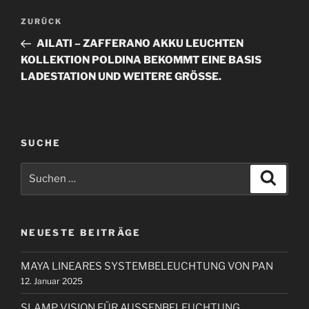
B
V
ZURÜCK
e
o
AILATI – ZAFFERANO AKKU LEUCHTEN
i
r
KOLLEKTION POLDINA BEKOMMT EINE BASIS
t
h
LADESTATION UND WEITERE GRÖSSE.
r
e
r
a
i
g
g
SUCHE
s
e
n
S
r
S
u
a
u
B
c
c
h
v
e
e
h
i
n
i
NEUESTE BEITRÄGE
e
t
g
n
r
a
MAYA LINEARES SYSTEMBELEUCHTUNG VON PAN
n
a
12. Januar 2025
t
a
g
i
c
SLAMP VISION FÜR AUSSENBELEUCHTUNG