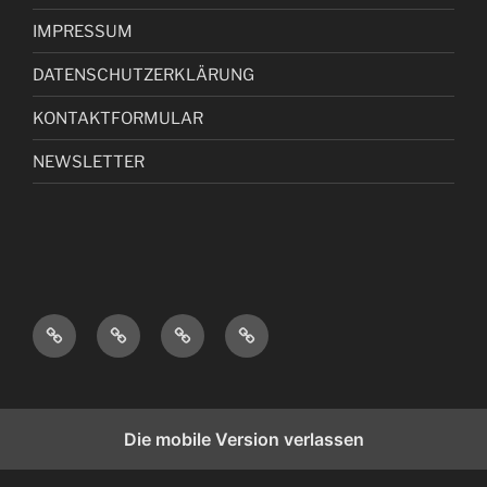
IMPRESSUM
DATENSCHUTZERKLÄRUNG
KONTAKTFORMULAR
NEWSLETTER
I
D
K
N
M
A
O
E
P
T
N
W
R
E
T
S
Die mobile Version verlassen
E
N
A
L
S
S
K
E