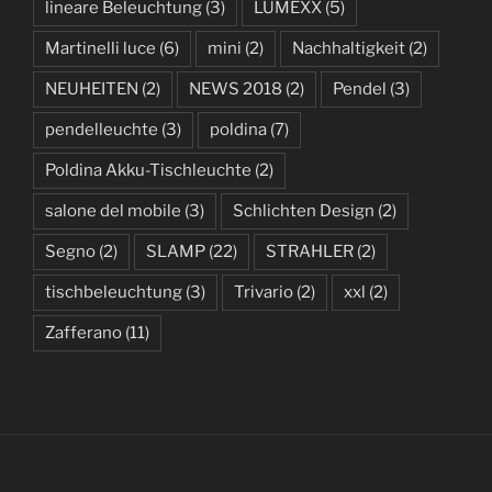
lineare Beleuchtung
(3)
LUMEXX
(5)
Martinelli luce
(6)
mini
(2)
Nachhaltigkeit
(2)
NEUHEITEN
(2)
NEWS 2018
(2)
Pendel
(3)
pendelleuchte
(3)
poldina
(7)
Poldina Akku-Tischleuchte
(2)
salone del mobile
(3)
Schlichten Design
(2)
Segno
(2)
SLAMP
(22)
STRAHLER
(2)
tischbeleuchtung
(3)
Trivario
(2)
xxl
(2)
Zafferano
(11)