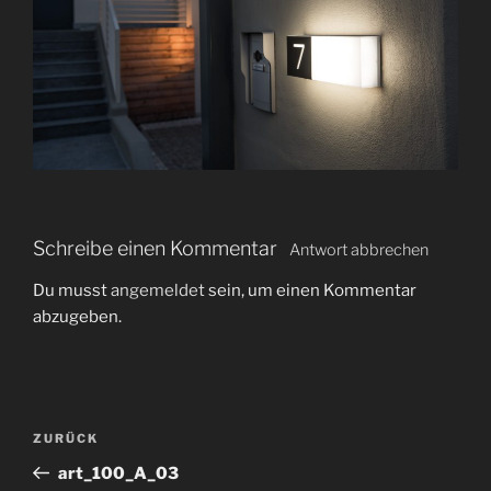
Schreibe einen Kommentar
Antwort abbrechen
Du musst
angemeldet
sein, um einen Kommentar
abzugeben.
B
V
ZURÜCK
e
o
art_100_A_03
i