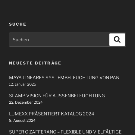
r
t
h
r
e
r
a
SUCHE
i
g
S
g
S
s
u
u
e
c
n
c
h
r
e
a
h
B
n
NEUESTE BEITRÄGE
e
v
e
n
i
i
MAYA LINEARES SYSTEMBELEUCHTUNG VON PAN
n
t
g
12. Januar 2025
a
r
a
c
a
SLAMP VISION FÜR AUSSENBELEUCHTUNG
t
h
g
22. Dezember 2024
i
:
LUMEXX PRÄSENTIERT KATALOG 2024
o
8. August 2024
n
SUPER O ZAFFERANO – FLEXIBLE UND VIELFÄLTIGE