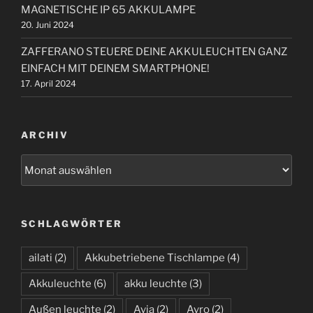
MAGNETISCHE IP 65 AKKULAMPE
20. Juni 2024
ZAFFERANO STEUERE DEINE AKKULEUCHTEN GANZ
EINFACH MIT DEINEM SMARTPHONE!
17. April 2024
ARCHIV
A
r
c
h
SCHLAGWÖRTER
i
v
ailati
(2)
Akkubetriebene Tischlampe
(4)
Akkuleuchte
(6)
akku leuchte
(3)
Außen leuchte
(2)
Avia
(2)
Avro
(2)