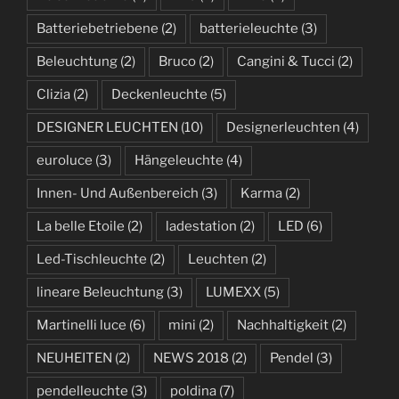
Batteriebetriebene
(2)
batterieleuchte
(3)
Beleuchtung
(2)
Bruco
(2)
Cangini & Tucci
(2)
Clizia
(2)
Deckenleuchte
(5)
DESIGNER LEUCHTEN
(10)
Designerleuchten
(4)
euroluce
(3)
Hängeleuchte
(4)
Innen- Und Außenbereich
(3)
Karma
(2)
La belle Etoile
(2)
ladestation
(2)
LED
(6)
Led-Tischleuchte
(2)
Leuchten
(2)
lineare Beleuchtung
(3)
LUMEXX
(5)
Martinelli luce
(6)
mini
(2)
Nachhaltigkeit
(2)
NEUHEITEN
(2)
NEWS 2018
(2)
Pendel
(3)
pendelleuchte
(3)
poldina
(7)