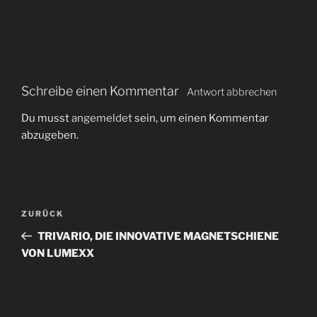
Schreibe einen Kommentar
Antwort abbrechen
Du musst
angemeldet
sein, um einen Kommentar
abzugeben.
B
V
ZURÜCK
e
o
TRIVARIO, DIE INNOVATIVE MAGNETSCHIENE
i
r
VON LUMEXX
t
h
r
e
r
a
i