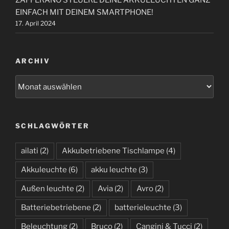
ZAFFERANO STEUERE DEINE AKKULEUCHTEN GANZ
EINFACH MIT DEINEM SMARTPHONE!
17. April 2024
ARCHIV
A
r
c
h
SCHLAGWÖRTER
i
v
ailati
(2)
Akkubetriebene Tischlampe
(4)
Akkuleuchte
(6)
akku leuchte
(3)
Außen leuchte
(2)
Avia
(2)
Avro
(2)
Batteriebetriebene
(2)
batterieleuchte
(3)
Beleuchtung
(2)
Bruco
(2)
Cangini & Tucci
(2)