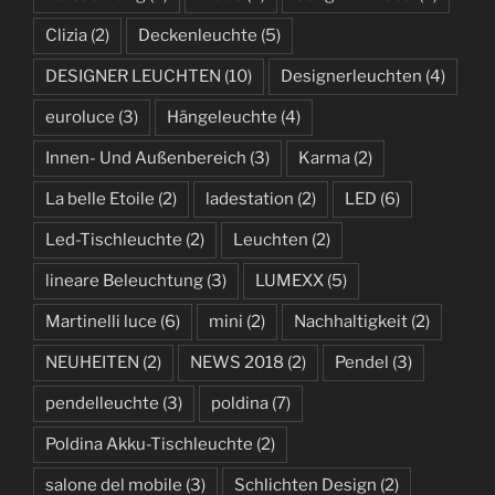
Clizia
(2)
Deckenleuchte
(5)
DESIGNER LEUCHTEN
(10)
Designerleuchten
(4)
euroluce
(3)
Hängeleuchte
(4)
Innen- Und Außenbereich
(3)
Karma
(2)
La belle Etoile
(2)
ladestation
(2)
LED
(6)
Led-Tischleuchte
(2)
Leuchten
(2)
lineare Beleuchtung
(3)
LUMEXX
(5)
Martinelli luce
(6)
mini
(2)
Nachhaltigkeit
(2)
NEUHEITEN
(2)
NEWS 2018
(2)
Pendel
(3)
pendelleuchte
(3)
poldina
(7)
Poldina Akku-Tischleuchte
(2)
salone del mobile
(3)
Schlichten Design
(2)