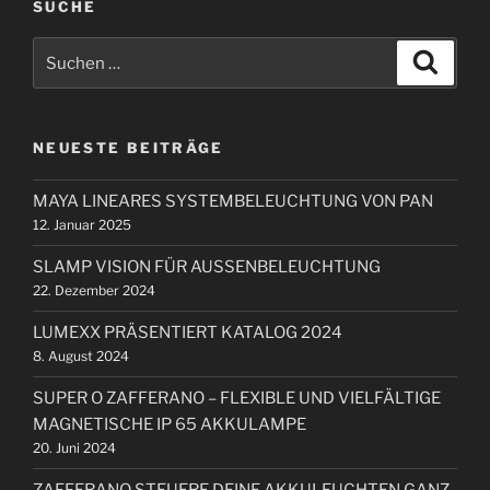
SUCHE
g
g
s
S
e
S
n
u
u
r
c
a
c
h
B
e
h
v
e
n
NEUESTE BEITRÄGE
e
i
i
n
t
g
MAYA LINEARES SYSTEMBELEUCHTUNG VON PAN
n
r
a
12. Januar 2025
a
a
t
c
g
SLAMP VISION FÜR AUSSENBELEUCHTUNG
i
h
22. Dezember 2024
:
o
LUMEXX PRÄSENTIERT KATALOG 2024
n
8. August 2024
SUPER O ZAFFERANO – FLEXIBLE UND VIELFÄLTIGE
MAGNETISCHE IP 65 AKKULAMPE
20. Juni 2024