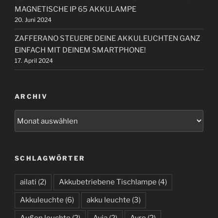
MAGNETISCHE IP 65 AKKULAMPE
20. Juni 2024
ZAFFERANO STEUERE DEINE AKKULEUCHTEN GANZ
EINFACH MIT DEINEM SMARTPHONE!
17. April 2024
ARCHIV
A
r
c
h
SCHLAGWÖRTER
i
v
ailati
(2)
Akkubetriebene Tischlampe
(4)
Akkuleuchte
(6)
akku leuchte
(3)
Außen leuchte
(2)
Avia
(2)
Avro
(2)