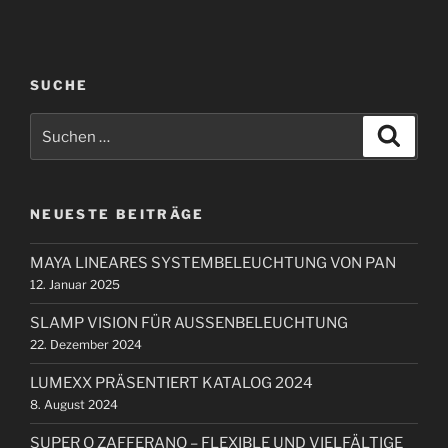
r
e
r
a
i
g
g
SUCHE
s
e
n
S
r
S
u
a
u
B
c
c
h
v
e
e
h
i
n
i
NEUESTE BEITRÄGE
e
t
g
n
r
a
MAYA LINEARES SYSTEMBELEUCHTUNG VON PAN
n
a
12. Januar 2025
t
a
g
i
c
SLAMP VISION FÜR AUSSENBELEUCHTUNG
h
o
22. Dezember 2024
:
n
LUMEXX PRÄSENTIERT KATALOG 2024
8. August 2024
SUPER O ZAFFERANO – FLEXIBLE UND VIELFÄLTIGE