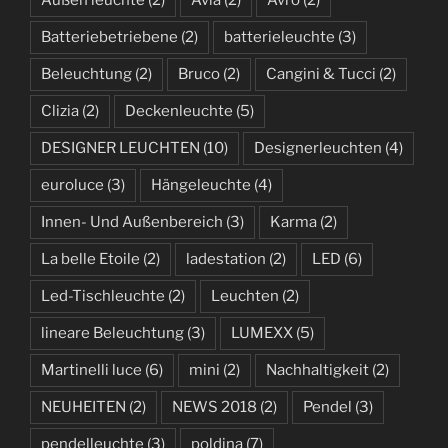
Batteriebetriebene
(2)
batterieleuchte
(3)
Beleuchtung
(2)
Bruco
(2)
Cangini & Tucci
(2)
Clizia
(2)
Deckenleuchte
(5)
DESIGNER LEUCHTEN
(10)
Designerleuchten
(4)
euroluce
(3)
Hängeleuchte
(4)
Innen- Und Außenbereich
(3)
Karma
(2)
La belle Etoile
(2)
ladestation
(2)
LED
(6)
Led-Tischleuchte
(2)
Leuchten
(2)
lineare Beleuchtung
(3)
LUMEXX
(5)
Martinelli luce
(6)
mini
(2)
Nachhaltigkeit
(2)
NEUHEITEN
(2)
NEWS 2018
(2)
Pendel
(3)
pendelleuchte
(3)
poldina
(7)