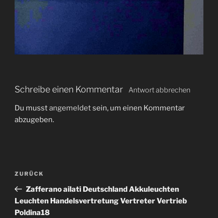
Schreibe einen Kommentar
Antwort abbrechen
Du musst
angemeldet
sein, um einen Kommentar
abzugeben.
B
V
ZURÜCK
e
o
Zafferano ailati Deutschland Akkuleuchten
i
r
Leuchten Handelsvertretung Vertreter Vertrieb
t
h
Poldina18