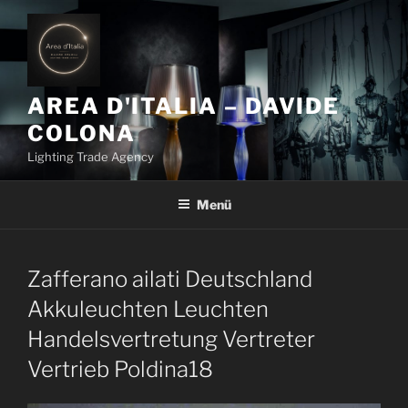
Z
u
m
I
n
AREA D'ITALIA – DAVIDE
h
COLONA
a
Lighting Trade Agency
l
t
Menü
s
p
r
i
Zafferano ailati Deutschland
n
Akkuleuchten Leuchten
g
Handelsvertretung Vertreter
e
n
Vertrieb Poldina18