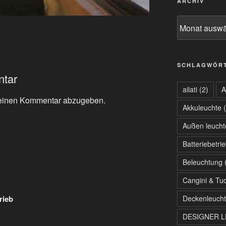
ARCHIV
Archiv
SCHLAGWÖR
ntar
ailati
(2)
A
einen Kommentar abzugeben.
Akkuleuchte
(
Außen leucht
Batteriebetri
Beleuchtung
(
Cangini & Tuc
rieb
Deckenleuch
DESIGNER 