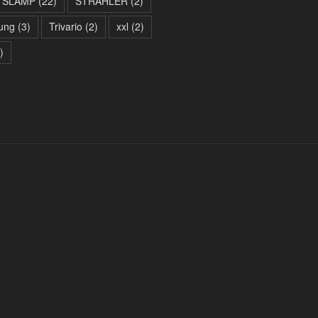
SLAMP
(22)
STRAHLER
(2)
tung
(3)
Trivario
(2)
xxl
(2)
)