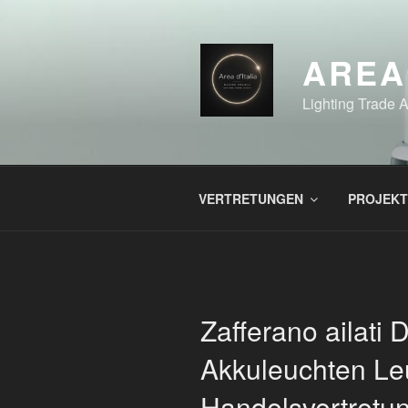
Zum
Inhalt
springen
AREA
Lighting Trade 
VERTRETUNGEN
PROJEKT
Zafferano ailati
Akkuleuchten Le
Handelsvertretun