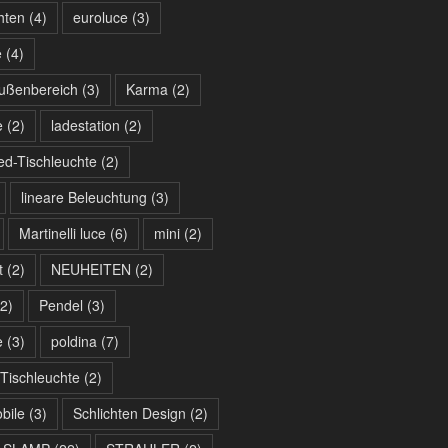
hten
(4)
euroluce
(3)
e
(4)
ußenbereich
(3)
Karma
(2)
e
(2)
ladestation
(2)
ed-Tischleuchte
(2)
lineare Beleuchtung
(3)
Martinelli luce
(6)
mini
(2)
t
(2)
NEUHEITEN
(2)
2)
Pendel
(3)
e
(3)
poldina
(7)
Tischleuchte
(2)
bile
(3)
Schlichten Design
(2)