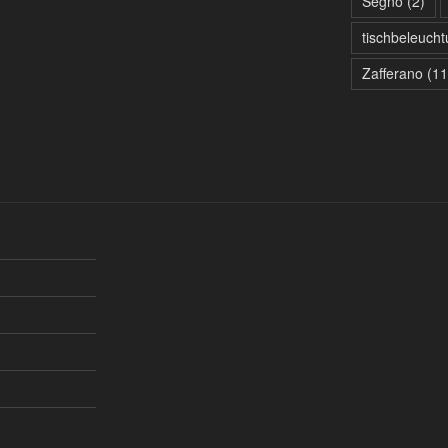
Segno
(2)
tischbeleuch
Zafferano
(11