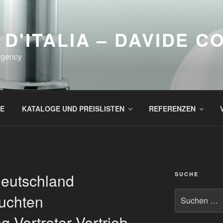
 D'ITALIA – DAVIDE 
Agency
E
KATALOGE UND PREISLISTEN
REFERENZEN
 Deutschland
SUCHE
Suchen
uchten
nach:
g Vertreter Vertrieb