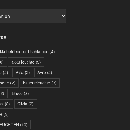
TER
kkubetriebene Tischlampe
(4)
6)
akku leuchte
(3)
e
(2)
Avia
(2)
Avro
(2)
ebene
(2)
batterieleuchte
(3)
2)
Bruco
(2)
ci
(2)
Clizia
(2)
te
(5)
LEUCHTEN
(10)