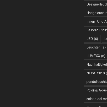
Designerleuc
Hängeleucht
Innen- Und A
La belle Etoil
LED
(6)
L
Leuchten
(2)
LUMEXX
(5)
Nachhaltigkei
NEWS 2018
(
pendelleucht
Poldina Akku-
salone del mo