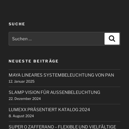
r
e
r
a
i
g
g
SUCHE
s
e
n
S
r
S
u
a
u
B
c
c
h
v
e
e
h
i
n
i
NEUESTE BEITRÄGE
e
t
g
n
r
a
MAYA LINEARES SYSTEMBELEUCHTUNG VON PAN
n
a
12. Januar 2025
t
a
g
i
c
SLAMP VISION FÜR AUSSENBELEUCHTUNG
h
o
22. Dezember 2024
:
n
LUMEXX PRÄSENTIERT KATALOG 2024
8. August 2024
SUPER O ZAFFERANO – FLEXIBLE UND VIELFÄLTIGE