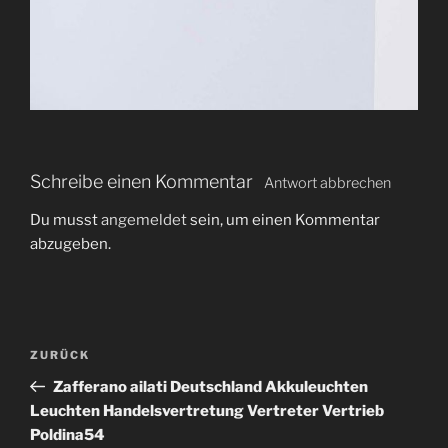
Schreibe einen Kommentar
Antwort abbrechen
Du musst
angemeldet
sein, um einen Kommentar
abzugeben.
B
V
ZURÜCK
e
o
Zafferano ailati Deutschland Akkuleuchten
i
r
Leuchten Handelsvertretung Vertreter Vertrieb
t
h
Poldina54