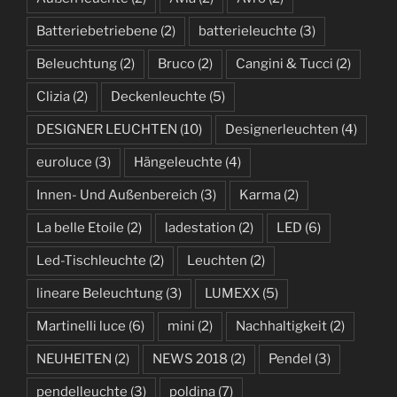
Batteriebetriebene
(2)
batterieleuchte
(3)
Beleuchtung
(2)
Bruco
(2)
Cangini & Tucci
(2)
Clizia
(2)
Deckenleuchte
(5)
DESIGNER LEUCHTEN
(10)
Designerleuchten
(4)
euroluce
(3)
Hängeleuchte
(4)
Innen- Und Außenbereich
(3)
Karma
(2)
La belle Etoile
(2)
ladestation
(2)
LED
(6)
Led-Tischleuchte
(2)
Leuchten
(2)
lineare Beleuchtung
(3)
LUMEXX
(5)
Martinelli luce
(6)
mini
(2)
Nachhaltigkeit
(2)
NEUHEITEN
(2)
NEWS 2018
(2)
Pendel
(3)
pendelleuchte
(3)
poldina
(7)