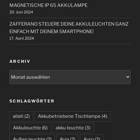
MAGNETISCHE IP 65 AKKULAMPE
20. Juni 2024
ZAFFERANO STEUERE DEINE AKKULEUCHTEN GANZ
EINFACH MIT DEINEM SMARTPHONE!
17. April 2024
ARCHIV
A
r
c
h
SCHLAGWÖRTER
i
v
ailati
(2)
Akkubetriebene Tischlampe
(4)
Akkuleuchte
(6)
akku leuchte
(3)
Außen leuchte
(2)
Avia
(2)
Avro
(2)