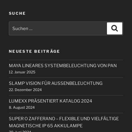
r
a
i
SUCHE
g
g
s
S
e
S
n
u
u
r
c
a
c
h
B
e
h
v
e
n
NEUESTE BEITRÄGE
e
i
i
n
t
g
MAYA LINEARES SYSTEMBELEUCHTUNG VON PAN
n
r
a
12. Januar 2025
a
a
t
c
g
SLAMP VISION FÜR AUSSENBELEUCHTUNG
i
h
22. Dezember 2024
:
o
LUMEXX PRÄSENTIERT KATALOG 2024
n
8. August 2024
SUPER O ZAFFERANO – FLEXIBLE UND VIELFÄLTIGE
MAGNETISCHE IP 65 AKKULAMPE