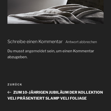
Schreibe einen Kommentar
Antwort abbrechen
Du musst
angemeldet
sein, um einen Kommentar
abzugeben.
B
V
ZURÜCK
e
o
ZUM 10-JÄHRIGEN JUBILÄUM DER KOLLEKTION
i
r
VELI PRÄSENTIERT SLAMP VELI FOLIAGE
t
h
r
e