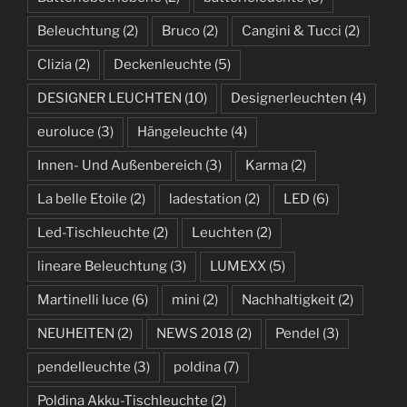
Beleuchtung
(2)
Bruco
(2)
Cangini & Tucci
(2)
Clizia
(2)
Deckenleuchte
(5)
DESIGNER LEUCHTEN
(10)
Designerleuchten
(4)
euroluce
(3)
Hängeleuchte
(4)
Innen- Und Außenbereich
(3)
Karma
(2)
La belle Etoile
(2)
ladestation
(2)
LED
(6)
Led-Tischleuchte
(2)
Leuchten
(2)
lineare Beleuchtung
(3)
LUMEXX
(5)
Martinelli luce
(6)
mini
(2)
Nachhaltigkeit
(2)
NEUHEITEN
(2)
NEWS 2018
(2)
Pendel
(3)
pendelleuchte
(3)
poldina
(7)
Poldina Akku-Tischleuchte
(2)