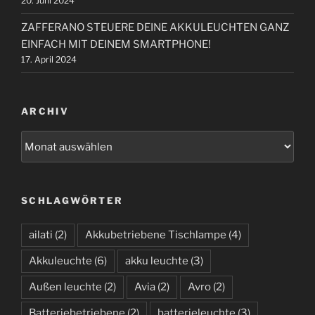
20. Juni 2024
ZAFFERANO STEUERE DEINE AKKULEUCHTEN GANZ
EINFACH MIT DEINEM SMARTPHONE!
17. April 2024
ARCHIV
A
r
c
h
SCHLAGWÖRTER
i
v
ailati
(2)
Akkubetriebene Tischlampe
(4)
Akkuleuchte
(6)
akku leuchte
(3)
Außen leuchte
(2)
Avia
(2)
Avro
(2)
Batteriebetriebene
(2)
batterieleuchte
(3)