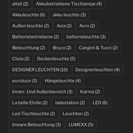
ailati
(2)
Akkubetriebene Tischlampe
(4)
Akkuleuchte
(6)
akku leuchte
(3)
Außen leuchte
(2)
Avia
(2)
Avro
(2)
Batteriebetriebene
(2)
batterieleuchte
(3)
Beleuchtung
(2)
Bruco
(2)
Cangini & Tucci
(2)
Clizia
(2)
Deckenleuchte
(5)
DESIGNER LEUCHTEN
(10)
Designerleuchten
(4)
euroluce
(3)
Hängeleuchte
(4)
Innen- Und Außenbereich
(3)
Karma
(2)
La belle Etoile
(2)
ladestation
(2)
LED
(6)
Led-Tischleuchte
(2)
Leuchten
(2)
lineare Beleuchtung
(3)
LUMEXX
(5)