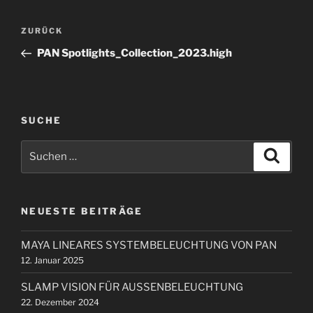
B
V
ZURÜCK
e
o
PAN Spotlights_Collection_2023.high
i
r
t
h
r
e
r
a
SUCHE
i
g
S
g
S
s
u
u
e
c
n
c
h
r
e
a
h
B
n
NEUESTE BEITRÄGE
e
v
e
n
i
i
MAYA LINEARES SYSTEMBELEUCHTUNG VON PAN
n
t
g
12. Januar 2025
a
r
a
c
a
SLAMP VISION FÜR AUSSENBELEUCHTUNG
t
h
g
22. Dezember 2024