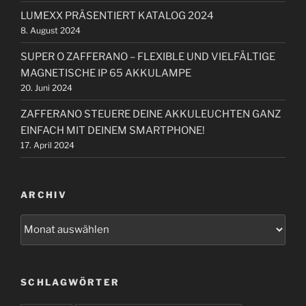
i
:
LUMEXX PRÄSENTIERT KATALOG 2024
o
8. August 2024
n
SUPER O ZAFFERANO – FLEXIBLE UND VIELFÄLTIGE
MAGNETISCHE IP 65 AKKULAMPE
20. Juni 2024
ZAFFERANO STEUERE DEINE AKKULEUCHTEN GANZ
EINFACH MIT DEINEM SMARTPHONE!
17. April 2024
ARCHIV
A
r
c
h
SCHLAGWÖRTER
i
v