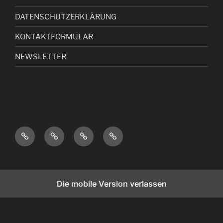
DATENSCHUTZERKLÄRUNG
KONTAKTFORMULAR
NEWSLETTER
I
D
K
N
M
A
O
E
P
T
N
W
R
E
T
S
Die mobile Version verlassen
E
N
A
L
S
S
K
E
S
C
T
T
U
H
F
T